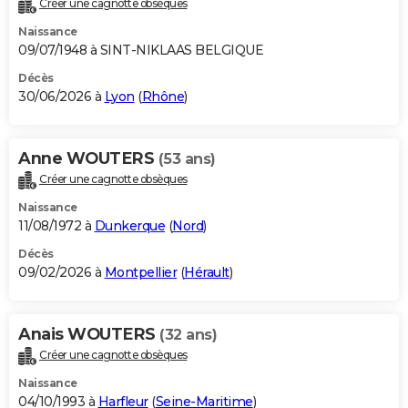
Créer une cagnotte obsèques
City break
Voyage de noces
Climat
Destinations
Voyage nature
Forum
+
PHOTO
Naissance
09/07/1948 à SINT-NIKLAAS BELGIQUE
GUIDES D'ACHAT
Décès
30/06/2026 à
Lyon
(
Rhône
)
BONS PLANS
CARTE DE VOEUX
Anne WOUTERS
(53 ans)
Carte Bonne année
Carte Pâques
Carte de Noël
Carte Saint-Valentin
Carte d'anniversaire
DICTIONNAIRE
Créer une cagnotte obsèques
Biographies
Expressions
Dictionnaire
Citations
Proverbes
PROGRAMME TV
Naissance
11/08/1972 à
Dunkerque
(
Nord
)
COPAINS D'AVANT
Décès
09/02/2026 à
Montpellier
(
Hérault
)
Se connecter
Collèges
Universités
Service militaire
S'inscrire
Lycées
Primaires
Entreprises
Avis de recherche
AVIS DE DÉCÈS
FORUM
Anais WOUTERS
(32 ans)
Lifestyle
Sport
Television
Cinema
Bricolage
Culture
Auto
Voyage
Créer une cagnotte obsèques
Naissance
04/10/1993 à
Harfleur
(
Seine-Maritime
)