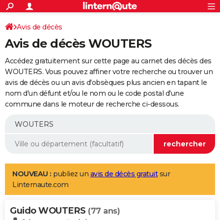
ACTUALITÉS
Connexion
S'inscrire
Avis de décès
Rechercher
Société
Education
Villes
Politique
Faits Divers
Monde
+
SPORT
Avis de décès WOUTERS
Football
Cyclisme
Forum
Coupe du monde 2026
Tennis
Rugby
CULTURE
Accédez gratuitement sur cette page au carnet des décès des
TNT
Cinéma
Musique
Programme TV
Streaming
Sorties cinéma
+
WOUTERS. Vous pouvez affiner votre recherche ou trouver un
FINANCE
avis de décès ou un avis d'obsèques plus ancien en tapant le
Impôts
Immobilier
Banque
Crédit
Retraite
Epargne
Risques naturels par ville
Assurance
AUTO
nom d'un défunt et/ou le nom ou le code postal d'une
commune dans le moteur de recherche ci-dessous.
Réserver un essai
Berlines
Forum auto
Essais
Citadines
SUV
+
HIGH-TECH
Meilleur smartphone
Ordinateurs
Guide high-tech
Mobiles
Internet
Jeux vidéo
+
BRICOLAGE
Aménagement intérieur
Cuisine
Jardinage
+
Forum
Extérieur
Salle de bains
Rangement
WEEK-END
Escapades
Expositions
Week-end nature
Guides de France
Patrimoine
Musées
+
LIFESTYLE
NOUVEAU :
publiez un
avis de décès gratuit
sur
Linternaute.com
Bien-être
Mode
+
Art de vivre
Loisirs
Modes de vie
SANTE
Guido WOUTERS
Guide de la santé
Médicaments
+
Alimentation
Maladies
Sommeil
(77 ans)
VOYAGE