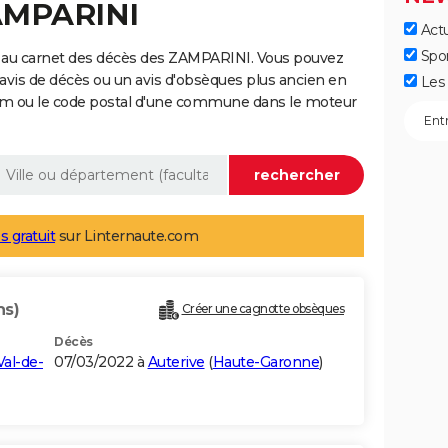
ZAMPARINI
Actu
Spo
 au carnet des décès des ZAMPARINI. Vous pouvez
 avis de décès ou un avis d'obsèques plus ancien en
Les 
nom ou le code postal d'une commune dans le moteur
s gratuit
sur Linternaute.com
ns)
Créer une cagnotte obsèques
Décès
Val-de-
07/03/2022 à
Auterive
(
Haute-Garonne
)