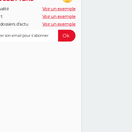
alité
Voir un exemple
rt
Voir un exemple
dossiers d'actu
Voir un exemple