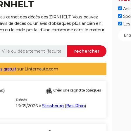
IRNHELT
Actu
Spo
 au carnet des décès des ZIRNHELT. Vous pouvez
 avis de décès ou un avis d'obsèques plus ancien en
Les 
nom ou le code postal d'une commune dans le moteur
s gratuit
sur Linternaute.com
s)
Créer une cagnotte obsèques
Décès
13/05/2026 à
Strasbourg
(
Bas-Rhin
)