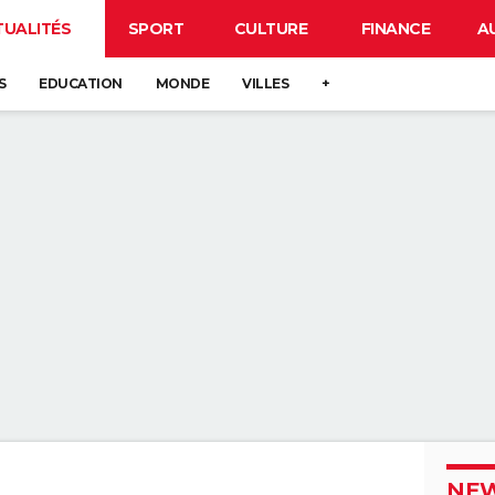
TUALITÉS
SPORT
CULTURE
FINANCE
A
S
EDUCATION
MONDE
VILLES
+
NEW