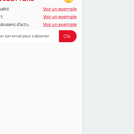
alité
Voir un exemple
rt
Voir un exemple
dossiers d'actu
Voir un exemple