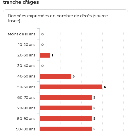
tranche d'âges
Données exprimées en nombre de décès (source :
Insee)
Moins de 10 ans
0
10-20 ans
0
20-30 ans
1
30-40 ans
0
40-50 ans
3
50-60 ans
6
60-70 ans
5
70-80 ans
5
80-90 ans
5
90-100 ans
5