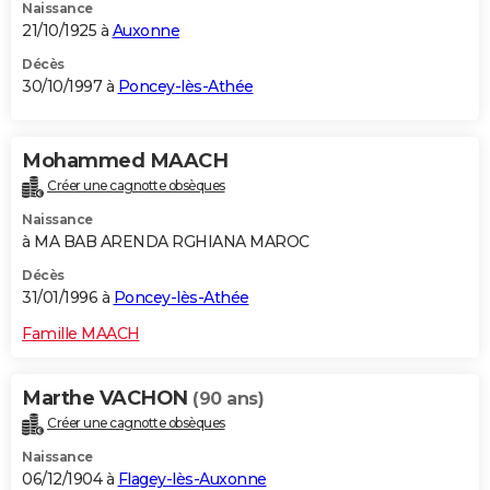
Naissance
21/10/1925 à
Auxonne
Décès
30/10/1997 à
Poncey-lès-Athée
Mohammed MAACH
Créer une cagnotte obsèques
Naissance
à MA BAB ARENDA RGHIANA MAROC
Décès
31/01/1996 à
Poncey-lès-Athée
Famille MAACH
Marthe VACHON
(90 ans)
Créer une cagnotte obsèques
Naissance
06/12/1904 à
Flagey-lès-Auxonne