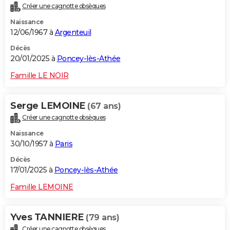
Créer une cagnotte obsèques
City break
Voyage de noces
Climat
Destinations
Voyage nature
Forum
+
PHOTO
Naissance
12/06/1967 à
Argenteuil
GUIDES D'ACHAT
Décès
BONS PLANS
20/01/2025 à
Poncey-lès-Athée
CARTE DE VOEUX
Famille LE NOIR
Carte Bonne année
Carte Pâques
Carte de Noël
Carte Saint-Valentin
Carte d'anniversaire
DICTIONNAIRE
Serge LEMOINE
(67 ans)
Biographies
Expressions
Dictionnaire
Citations
Proverbes
PROGRAMME TV
Créer une cagnotte obsèques
Naissance
COPAINS D'AVANT
30/10/1957 à
Paris
Se connecter
Collèges
Universités
Service militaire
S'inscrire
Lycées
Primaires
Entreprises
Avis de recherche
AVIS DE DÉCÈS
Décès
17/01/2025 à
Poncey-lès-Athée
FORUM
Famille LEMOINE
Lifestyle
Sport
Television
Cinema
Bricolage
Culture
Auto
Voyage
Yves TANNIERE
(79 ans)
Créer une cagnotte obsèques