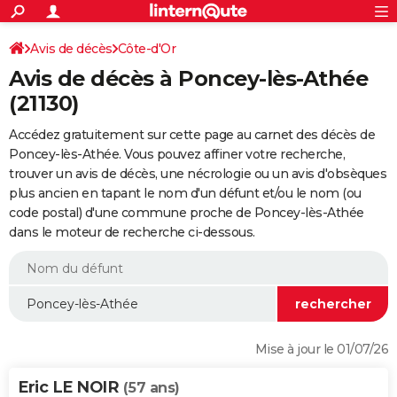
ACTUALITÉS
Connexion
S'inscrire
Avis de décès
Côte-d'Or
Rechercher
Société
Education
Villes
Politique
Faits Divers
Monde
+
SPORT
Avis de décès à Poncey-lès-Athée
Football
Cyclisme
Forum
Coupe du monde 2026
Tennis
Rugby
CULTURE
(21130)
TNT
Cinéma
Musique
Programme TV
Streaming
Sorties cinéma
+
FINANCE
Accédez gratuitement sur cette page au carnet des décès de
Poncey-lès-Athée. Vous pouvez affiner votre recherche,
Impôts
Immobilier
Banque
Crédit
Retraite
Epargne
Risques naturels par ville
Assurance
AUTO
trouver un avis de décès, une nécrologie ou un avis d'obsèques
plus ancien en tapant le nom d'un défunt et/ou le nom (ou
Réserver un essai
Berlines
Forum auto
Essais
Citadines
SUV
+
HIGH-TECH
code postal) d'une commune proche de Poncey-lès-Athée
dans le moteur de recherche ci-dessous.
Meilleur smartphone
Ordinateurs
Guide high-tech
Mobiles
Internet
Jeux vidéo
+
BRICOLAGE
Aménagement intérieur
Cuisine
Jardinage
+
Forum
Extérieur
Salle de bains
Rangement
WEEK-END
Escapades
Expositions
Week-end nature
Guides de France
Patrimoine
Musées
+
LIFESTYLE
Bien-être
Mode
+
Art de vivre
Loisirs
Modes de vie
SANTE
Mise à jour le 01/07/26
Guide de la santé
Médicaments
+
Alimentation
Maladies
Sommeil
VOYAGE
Eric LE NOIR
(57 ans)