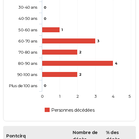
30-40 ans
0
40-50 ans
0
50-60 ans
1
60-70 ans
3
70-80 ans
2
80-90 ans
4
90-100 ans
2
Plus de 100 ans
0
0
1
2
3
4
5
Personnes décédées
Nombre de
% des
Pontcirq