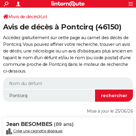
ACTUALITÉS
Connexion
S'inscrire
Avis de décès
Lot
Rechercher
Société
Education
Villes
Politique
Faits Divers
Monde
+
SPORT
Avis de décès à Pontcirq (46150)
Football
Cyclisme
Forum
Coupe du monde 2026
Tennis
Rugby
CULTURE
Accédez gratuitement sur cette page au carnet des décès de
TNT
Cinéma
Musique
Programme TV
Streaming
Sorties cinéma
+
Pontcirq. Vous pouvez affiner votre recherche, trouver un avis
FINANCE
de décès, une nécrologie ou un avis d'obsèques plus ancien en
Impôts
Immobilier
Banque
Crédit
Retraite
Epargne
Risques naturels par ville
Assurance
AUTO
tapant le nom d'un défunt et/ou le nom (ou code postal) d'une
commune proche de Pontcirq dans le moteur de recherche
Réserver un essai
Berlines
Forum auto
Essais
Citadines
SUV
+
HIGH-TECH
ci-dessous.
Meilleur smartphone
Ordinateurs
Guide high-tech
Mobiles
Internet
Jeux vidéo
+
BRICOLAGE
Aménagement intérieur
Cuisine
Jardinage
+
Forum
Extérieur
Salle de bains
Rangement
WEEK-END
Escapades
Expositions
Week-end nature
Guides de France
Patrimoine
Musées
+
LIFESTYLE
Mise à jour le 25/06/26
Bien-être
Mode
+
Art de vivre
Loisirs
Modes de vie
SANTE
Jean BESOMBES
(89 ans)
Guide de la santé
Médicaments
+
Alimentation
Maladies
Sommeil
VOYAGE
Créer une cagnotte obsèques