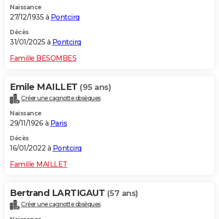
Naissance
City break
Voyage de noces
Climat
Destinations
Voyage nature
Forum
+
PHOTO
27/12/1935 à
Pontcirq
GUIDES D'ACHAT
Décès
31/01/2025 à
Pontcirq
BONS PLANS
Famille BESOMBES
CARTE DE VOEUX
Emile MAILLET
(95 ans)
Carte Bonne année
Carte Pâques
Carte de Noël
Carte Saint-Valentin
Carte d'anniversaire
DICTIONNAIRE
Créer une cagnotte obsèques
Biographies
Expressions
Dictionnaire
Citations
Proverbes
PROGRAMME TV
Naissance
29/11/1926 à
Paris
COPAINS D'AVANT
Décès
16/01/2022 à
Pontcirq
Se connecter
Collèges
Universités
Service militaire
S'inscrire
Lycées
Primaires
Entreprises
Avis de recherche
AVIS DE DÉCÈS
Famille MAILLET
FORUM
Lifestyle
Sport
Television
Cinema
Bricolage
Culture
Auto
Voyage
Bertrand LARTIGAUT
(57 ans)
Créer une cagnotte obsèques