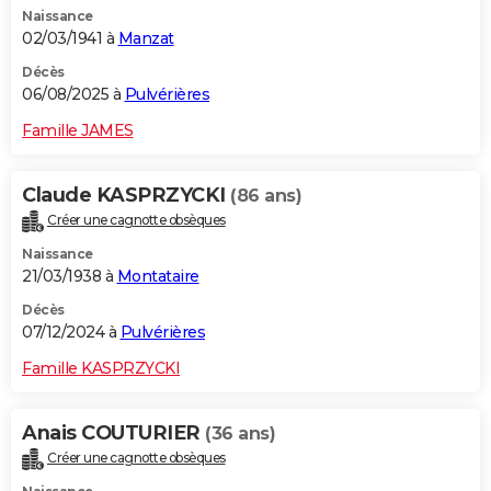
Naissance
City break
Voyage de noces
Climat
Destinations
Voyage nature
Forum
+
PHOTO
02/03/1941 à
Manzat
GUIDES D'ACHAT
Décès
06/08/2025 à
Pulvérières
BONS PLANS
Famille JAMES
CARTE DE VOEUX
Claude KASPRZYCKI
(86 ans)
Carte Bonne année
Carte Pâques
Carte de Noël
Carte Saint-Valentin
Carte d'anniversaire
DICTIONNAIRE
Créer une cagnotte obsèques
Biographies
Expressions
Dictionnaire
Citations
Proverbes
PROGRAMME TV
Naissance
21/03/1938 à
Montataire
COPAINS D'AVANT
Décès
07/12/2024 à
Pulvérières
Se connecter
Collèges
Universités
Service militaire
S'inscrire
Lycées
Primaires
Entreprises
Avis de recherche
AVIS DE DÉCÈS
Famille KASPRZYCKI
FORUM
Lifestyle
Sport
Television
Cinema
Bricolage
Culture
Auto
Voyage
Anais COUTURIER
(36 ans)
Créer une cagnotte obsèques