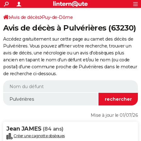
ACTUALITÉS
Connexion
S'inscrire
Avis de décès
Puy-de-Dôme
Rechercher
Société
Education
Villes
Politique
Faits Divers
Monde
+
SPORT
Avis de décès à Pulvérières (63230)
Football
Cyclisme
Forum
Coupe du monde 2026
Tennis
Rugby
CULTURE
Accédez gratuitement sur cette page au carnet des décès de
TNT
Cinéma
Musique
Programme TV
Streaming
Sorties cinéma
+
Pulvérières. Vous pouvez affiner votre recherche, trouver un
FINANCE
avis de décès, une nécrologie ou un avis d'obsèques plus
Impôts
Immobilier
Banque
Crédit
Retraite
Epargne
Risques naturels par ville
Assurance
AUTO
ancien en tapant le nom d'un défunt et/ou le nom (ou code
postal) d'une commune proche de Pulvérières dans le moteur
Réserver un essai
Berlines
Forum auto
Essais
Citadines
SUV
+
HIGH-TECH
de recherche ci-dessous.
Meilleur smartphone
Ordinateurs
Guide high-tech
Mobiles
Internet
Jeux vidéo
+
BRICOLAGE
Aménagement intérieur
Cuisine
Jardinage
+
Forum
Extérieur
Salle de bains
Rangement
WEEK-END
Escapades
Expositions
Week-end nature
Guides de France
Patrimoine
Musées
+
LIFESTYLE
Mise à jour le 01/07/26
Bien-être
Mode
+
Art de vivre
Loisirs
Modes de vie
SANTE
Jean JAMES
(84 ans)
Guide de la santé
Médicaments
+
Alimentation
Maladies
Sommeil
VOYAGE
Créer une cagnotte obsèques