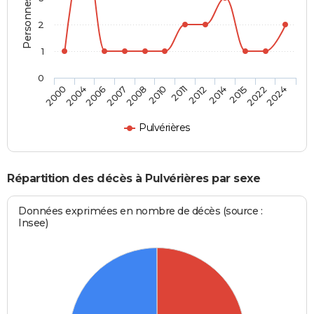
2
1
0
2004
2008
2012
2022
2000
2007
2011
2015
2006
2010
2014
2024
Pulvérières
Répartition des décès à Pulvérières par sexe
Données exprimées en nombre de décès (source :
Insee)