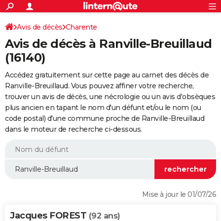
ACTUALITÉS
Connexion
S'inscrire
Avis de décès
Charente
Rechercher
Société
Education
Villes
Politique
Faits Divers
Monde
+
SPORT
Avis de décès à Ranville-Breuillaud
Football
Cyclisme
Forum
Coupe du monde 2026
Tennis
Rugby
CULTURE
(16140)
TNT
Cinéma
Musique
Programme TV
Streaming
Sorties cinéma
+
FINANCE
Accédez gratuitement sur cette page au carnet des décès de
Ranville-Breuillaud. Vous pouvez affiner votre recherche,
Impôts
Immobilier
Banque
Crédit
Retraite
Epargne
Risques naturels par ville
Assurance
AUTO
trouver un avis de décès, une nécrologie ou un avis d'obsèques
plus ancien en tapant le nom d'un défunt et/ou le nom (ou
Réserver un essai
Berlines
Forum auto
Essais
Citadines
SUV
+
HIGH-TECH
code postal) d'une commune proche de Ranville-Breuillaud
dans le moteur de recherche ci-dessous.
Meilleur smartphone
Ordinateurs
Guide high-tech
Mobiles
Internet
Jeux vidéo
+
BRICOLAGE
Aménagement intérieur
Cuisine
Jardinage
+
Forum
Extérieur
Salle de bains
Rangement
WEEK-END
Escapades
Expositions
Week-end nature
Guides de France
Patrimoine
Musées
+
LIFESTYLE
Bien-être
Mode
+
Art de vivre
Loisirs
Modes de vie
SANTE
Mise à jour le 01/07/26
Guide de la santé
Médicaments
+
Alimentation
Maladies
Sommeil
VOYAGE
Jacques FOREST
(92 ans)