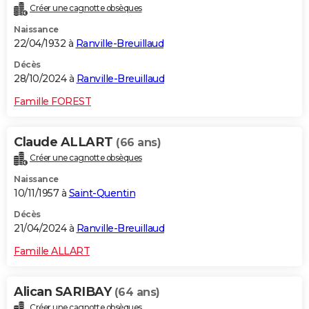
Créer une cagnotte obsèques
City break
Voyage de noces
Climat
Destinations
Voyage nature
Forum
+
PHOTO
Naissance
22/04/1932 à
Ranville-Breuillaud
GUIDES D'ACHAT
Décès
BONS PLANS
28/10/2024 à
Ranville-Breuillaud
CARTE DE VOEUX
Famille FOREST
Carte Bonne année
Carte Pâques
Carte de Noël
Carte Saint-Valentin
Carte d'anniversaire
DICTIONNAIRE
Claude ALLART
(66 ans)
Biographies
Expressions
Dictionnaire
Citations
Proverbes
PROGRAMME TV
Créer une cagnotte obsèques
Naissance
COPAINS D'AVANT
10/11/1957 à
Saint-Quentin
Se connecter
Collèges
Universités
Service militaire
S'inscrire
Lycées
Primaires
Entreprises
Avis de recherche
AVIS DE DÉCÈS
Décès
21/04/2024 à
Ranville-Breuillaud
FORUM
Famille ALLART
Lifestyle
Sport
Television
Cinema
Bricolage
Culture
Auto
Voyage
Alican SARIBAY
(64 ans)
Créer une cagnotte obsèques