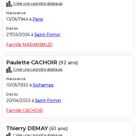
Créer une cagnotte obsèques
City break
Voyage de noces
Climat
Destinations
Voyage nature
Forum
+
PHOTO
Naissance
13/06/1944 à
Paris
GUIDES D'ACHAT
Décès
BONS PLANS
27/03/2026 à
Saint-Firmin
CARTE DE VOEUX
Famille MARAMBAUD
Carte Bonne année
Carte Pâques
Carte de Noël
Carte Saint-Valentin
Carte d'anniversaire
DICTIONNAIRE
Paulette CACHOIR
(92 ans)
Biographies
Expressions
Dictionnaire
Citations
Proverbes
PROGRAMME TV
Créer une cagnotte obsèques
Naissance
COPAINS D'AVANT
10/05/1930 à
Sichamps
Se connecter
Collèges
Universités
Service militaire
S'inscrire
Lycées
Primaires
Entreprises
Avis de recherche
AVIS DE DÉCÈS
Décès
20/04/2023 à
Saint-Firmin
FORUM
Famille CACHOIR
Lifestyle
Sport
Television
Cinema
Bricolage
Culture
Auto
Voyage
Thierry DEMAY
(61 ans)
Créer une cagnotte obsèques