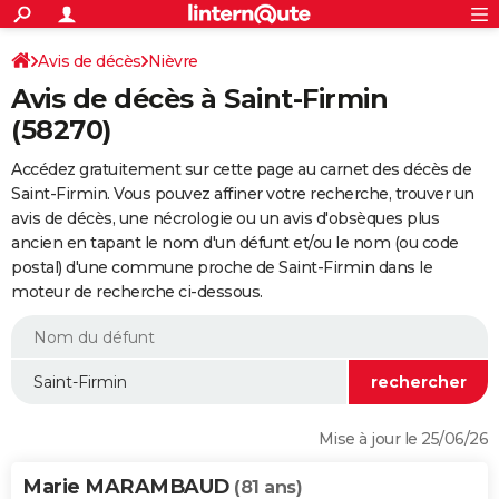
ACTUALITÉS
Connexion
S'inscrire
Avis de décès
Nièvre
Rechercher
Société
Education
Villes
Politique
Faits Divers
Monde
+
SPORT
Avis de décès à Saint-Firmin
Football
Cyclisme
Forum
Coupe du monde 2026
Tennis
Rugby
CULTURE
(58270)
TNT
Cinéma
Musique
Programme TV
Streaming
Sorties cinéma
+
FINANCE
Accédez gratuitement sur cette page au carnet des décès de
Saint-Firmin. Vous pouvez affiner votre recherche, trouver un
Impôts
Immobilier
Banque
Crédit
Retraite
Epargne
Risques naturels par ville
Assurance
AUTO
avis de décès, une nécrologie ou un avis d'obsèques plus
ancien en tapant le nom d'un défunt et/ou le nom (ou code
Réserver un essai
Berlines
Forum auto
Essais
Citadines
SUV
+
HIGH-TECH
postal) d'une commune proche de Saint-Firmin dans le
moteur de recherche ci-dessous.
Meilleur smartphone
Ordinateurs
Guide high-tech
Mobiles
Internet
Jeux vidéo
+
BRICOLAGE
Aménagement intérieur
Cuisine
Jardinage
+
Forum
Extérieur
Salle de bains
Rangement
WEEK-END
Escapades
Expositions
Week-end nature
Guides de France
Patrimoine
Musées
+
LIFESTYLE
Bien-être
Mode
+
Art de vivre
Loisirs
Modes de vie
SANTE
Mise à jour le 25/06/26
Guide de la santé
Médicaments
+
Alimentation
Maladies
Sommeil
VOYAGE
Marie MARAMBAUD
(81 ans)