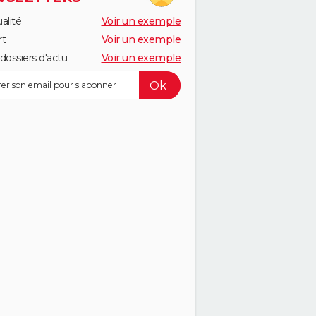
alité
Voir un exemple
rt
Voir un exemple
dossiers d'actu
Voir un exemple