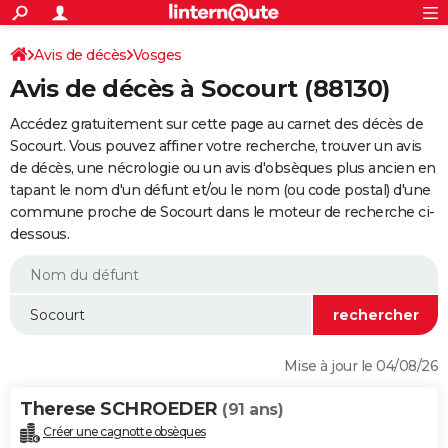
ACTUALITÉS
Connexion
S'inscrire
Avis de décès
Vosges
Rechercher
Société
Education
Villes
Politique
Faits Divers
Monde
+
SPORT
Avis de décès à Socourt (88130)
Football
Cyclisme
Forum
Coupe du monde 2026
Tennis
Rugby
CULTURE
Accédez gratuitement sur cette page au carnet des décès de
TNT
Cinéma
Musique
Programme TV
Streaming
Sorties cinéma
+
Socourt. Vous pouvez affiner votre recherche, trouver un avis
FINANCE
de décès, une nécrologie ou un avis d'obsèques plus ancien en
Impôts
Immobilier
Banque
Crédit
Retraite
Epargne
Risques naturels par ville
Assurance
AUTO
tapant le nom d'un défunt et/ou le nom (ou code postal) d'une
commune proche de Socourt dans le moteur de recherche ci-
Réserver un essai
Berlines
Forum auto
Essais
Citadines
SUV
+
HIGH-TECH
dessous.
Meilleur smartphone
Ordinateurs
Guide high-tech
Mobiles
Internet
Jeux vidéo
+
BRICOLAGE
Aménagement intérieur
Cuisine
Jardinage
+
Forum
Extérieur
Salle de bains
Rangement
WEEK-END
Escapades
Expositions
Week-end nature
Guides de France
Patrimoine
Musées
+
LIFESTYLE
Mise à jour le 04/08/26
Bien-être
Mode
+
Art de vivre
Loisirs
Modes de vie
SANTE
Therese SCHROEDER
(91 ans)
Guide de la santé
Médicaments
+
Alimentation
Maladies
Sommeil
VOYAGE
Créer une cagnotte obsèques