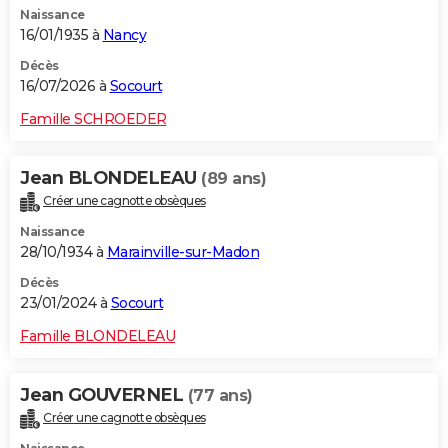
Naissance
City break
Voyage de noces
Climat
Destinations
Voyage nature
Forum
+
PHOTO
16/01/1935 à
Nancy
GUIDES D'ACHAT
Décès
16/07/2026 à
Socourt
BONS PLANS
Famille SCHROEDER
CARTE DE VOEUX
Jean BLONDELEAU
(89 ans)
Carte Bonne année
Carte Pâques
Carte de Noël
Carte Saint-Valentin
Carte d'anniversaire
DICTIONNAIRE
Créer une cagnotte obsèques
Biographies
Expressions
Dictionnaire
Citations
Proverbes
PROGRAMME TV
Naissance
28/10/1934 à
Marainville-sur-Madon
COPAINS D'AVANT
Décès
23/01/2024 à
Socourt
Se connecter
Collèges
Universités
Service militaire
S'inscrire
Lycées
Primaires
Entreprises
Avis de recherche
AVIS DE DÉCÈS
Famille BLONDELEAU
FORUM
Lifestyle
Sport
Television
Cinema
Bricolage
Culture
Auto
Voyage
Jean GOUVERNEL
(77 ans)
Créer une cagnotte obsèques