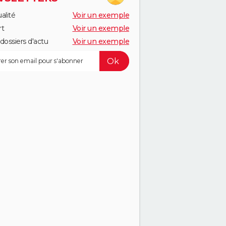
alité
Voir un exemple
rt
Voir un exemple
dossiers d'actu
Voir un exemple