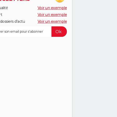
alité
Voir un exemple
rt
Voir un exemple
dossiers d'actu
Voir un exemple