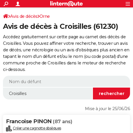
ACTUALITÉS
Connexion
S'inscrire
Avis de décès
Orne
Rechercher
Société
Education
Villes
Politique
Faits Divers
Monde
+
SPORT
Avis de décès à Croisilles (61230)
Football
Cyclisme
Forum
Coupe du monde 2026
Tennis
Rugby
CULTURE
Accédez gratuitement sur cette page au carnet des décès de
TNT
Cinéma
Musique
Programme TV
Streaming
Sorties cinéma
+
Croisilles. Vous pouvez affiner votre recherche, trouver un avis
FINANCE
de décès, une nécrologie ou un avis d'obsèques plus ancien en
Impôts
Immobilier
Banque
Crédit
Retraite
Epargne
Risques naturels par ville
Assurance
AUTO
tapant le nom d'un défunt et/ou le nom (ou code postal) d'une
commune proche de Croisilles dans le moteur de recherche
Réserver un essai
Berlines
Forum auto
Essais
Citadines
SUV
+
HIGH-TECH
ci-dessous.
Meilleur smartphone
Ordinateurs
Guide high-tech
Mobiles
Internet
Jeux vidéo
+
BRICOLAGE
Aménagement intérieur
Cuisine
Jardinage
+
Forum
Extérieur
Salle de bains
Rangement
WEEK-END
Escapades
Expositions
Week-end nature
Guides de France
Patrimoine
Musées
+
LIFESTYLE
Mise à jour le 25/06/26
Bien-être
Mode
+
Art de vivre
Loisirs
Modes de vie
SANTE
Francoise PINON
(87 ans)
Guide de la santé
Médicaments
+
Alimentation
Maladies
Sommeil
VOYAGE
Créer une cagnotte obsèques