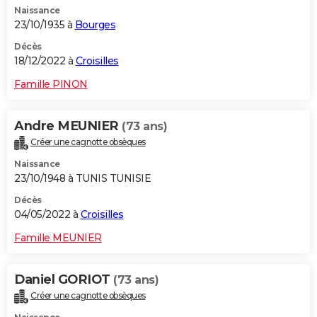
Naissance
City break
Voyage de noces
Climat
Destinations
Voyage nature
Forum
+
PHOTO
23/10/1935 à
Bourges
GUIDES D'ACHAT
Décès
18/12/2022 à
Croisilles
BONS PLANS
Famille PINON
CARTE DE VOEUX
Andre MEUNIER
(73 ans)
Carte Bonne année
Carte Pâques
Carte de Noël
Carte Saint-Valentin
Carte d'anniversaire
DICTIONNAIRE
Créer une cagnotte obsèques
Biographies
Expressions
Dictionnaire
Citations
Proverbes
PROGRAMME TV
Naissance
23/10/1948 à TUNIS TUNISIE
COPAINS D'AVANT
Décès
04/05/2022 à
Croisilles
Se connecter
Collèges
Universités
Service militaire
S'inscrire
Lycées
Primaires
Entreprises
Avis de recherche
AVIS DE DÉCÈS
Famille MEUNIER
FORUM
Lifestyle
Sport
Television
Cinema
Bricolage
Culture
Auto
Voyage
Daniel GORIOT
(73 ans)
Créer une cagnotte obsèques