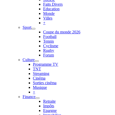
Faits Divers
Education
Monde
Villes
+
Sport
Coupe du monde 2026
Football
Tennis
Cyclisme
Rugby
Forum
Culture
Programme TV
TNT
Streaming
Cinéma
Sorties cinéma
Musique
+
Finance
Retraite
Impôts
Epargne