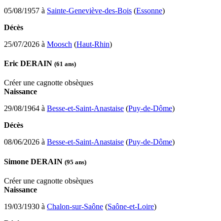
05/08/1957 à
Sainte-Geneviève-des-Bois
(
Essonne
)
Décès
25/07/2026 à
Moosch
(
Haut-Rhin
)
Eric DERAIN
(61 ans)
Créer une cagnotte obsèques
Naissance
29/08/1964 à
Besse-et-Saint-Anastaise
(
Puy-de-Dôme
)
Décès
08/06/2026 à
Besse-et-Saint-Anastaise
(
Puy-de-Dôme
)
Simone DERAIN
(95 ans)
Créer une cagnotte obsèques
Naissance
19/03/1930 à
Chalon-sur-Saône
(
Saône-et-Loire
)