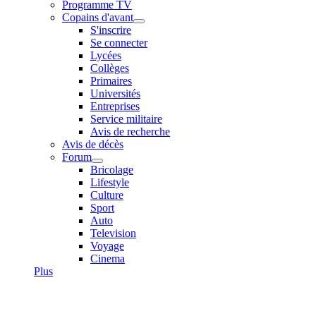
Programme TV
Copains d'avant
S'inscrire
Se connecter
Lycées
Collèges
Primaires
Universités
Entreprises
Service militaire
Avis de recherche
Avis de décès
Forum
Bricolage
Lifestyle
Culture
Sport
Auto
Television
Voyage
Cinema
Plus