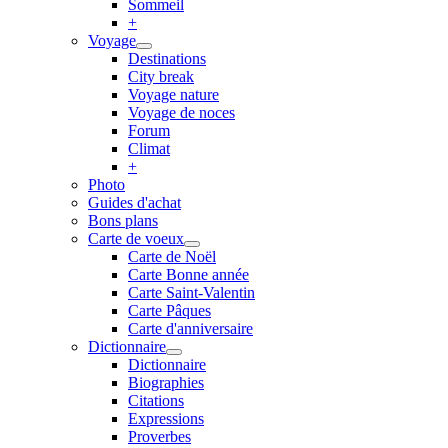
Sommeil
+
Voyage
Destinations
City break
Voyage nature
Voyage de noces
Forum
Climat
+
Photo
Guides d'achat
Bons plans
Carte de voeux
Carte de Noël
Carte Bonne année
Carte Saint-Valentin
Carte Pâques
Carte d'anniversaire
Dictionnaire
Dictionnaire
Biographies
Citations
Expressions
Proverbes