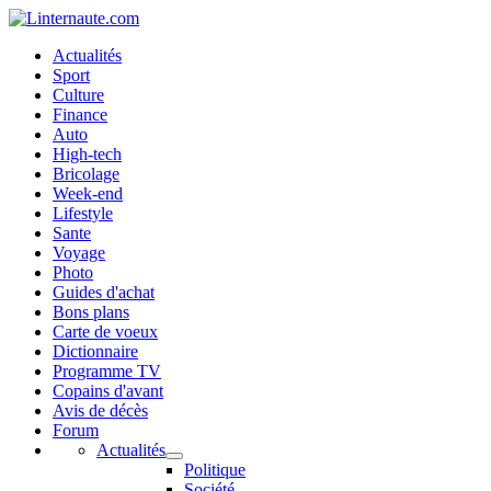
Actualités
Sport
Culture
Finance
Auto
High-tech
Bricolage
Week-end
Lifestyle
Sante
Voyage
Photo
Guides d'achat
Bons plans
Carte de voeux
Dictionnaire
Programme TV
Copains d'avant
Avis de décès
Forum
Actualités
Politique
Société