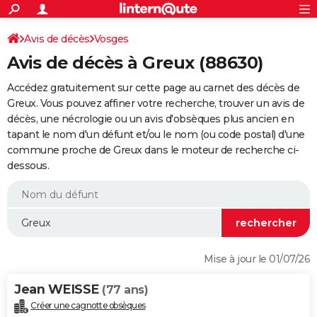
ACTUALITÉS
Connexion
S'inscrire
Avis de décès
Vosges
Rechercher
Société
Education
Villes
Politique
Faits Divers
Monde
+
SPORT
Avis de décès à Greux (88630)
Football
Cyclisme
Forum
Coupe du monde 2026
Tennis
Rugby
CULTURE
Accédez gratuitement sur cette page au carnet des décès de
TNT
Cinéma
Musique
Programme TV
Streaming
Sorties cinéma
+
Greux. Vous pouvez affiner votre recherche, trouver un avis de
FINANCE
décès, une nécrologie ou un avis d'obsèques plus ancien en
Impôts
Immobilier
Banque
Crédit
Retraite
Epargne
Risques naturels par ville
Assurance
AUTO
tapant le nom d'un défunt et/ou le nom (ou code postal) d'une
commune proche de Greux dans le moteur de recherche ci-
Réserver un essai
Berlines
Forum auto
Essais
Citadines
SUV
+
HIGH-TECH
dessous.
Meilleur smartphone
Ordinateurs
Guide high-tech
Mobiles
Internet
Jeux vidéo
+
BRICOLAGE
Aménagement intérieur
Cuisine
Jardinage
+
Forum
Extérieur
Salle de bains
Rangement
WEEK-END
Escapades
Expositions
Week-end nature
Guides de France
Patrimoine
Musées
+
LIFESTYLE
Mise à jour le 01/07/26
Bien-être
Mode
+
Art de vivre
Loisirs
Modes de vie
SANTE
Jean WEISSE
(77 ans)
Guide de la santé
Médicaments
+
Alimentation
Maladies
Sommeil
VOYAGE
Créer une cagnotte obsèques