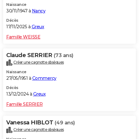
Naissance
City break
Voyage de noces
Climat
Destinations
Voyage nature
Forum
+
PHOTO
30/11/1947 à
Nancy
GUIDES D'ACHAT
Décès
17/11/2025 à
Greux
BONS PLANS
Famille WEISSE
CARTE DE VOEUX
Claude SERRIER
(73 ans)
Carte Bonne année
Carte Pâques
Carte de Noël
Carte Saint-Valentin
Carte d'anniversaire
DICTIONNAIRE
Créer une cagnotte obsèques
Biographies
Expressions
Dictionnaire
Citations
Proverbes
PROGRAMME TV
Naissance
27/05/1951 à
Commercy
COPAINS D'AVANT
Décès
13/12/2024 à
Greux
Se connecter
Collèges
Universités
Service militaire
S'inscrire
Lycées
Primaires
Entreprises
Avis de recherche
AVIS DE DÉCÈS
Famille SERRIER
FORUM
Lifestyle
Sport
Television
Cinema
Bricolage
Culture
Auto
Voyage
Vanessa HIBLOT
(49 ans)
Créer une cagnotte obsèques