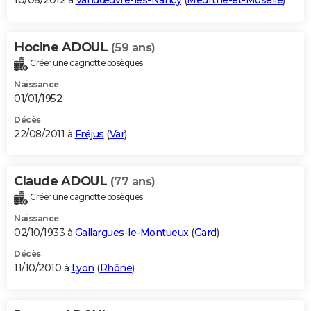
10/08/2012 à
Vandœuvre-lès-Nancy
(
Meurthe-et-Moselle
)
Hocine ADOUL
(59 ans)
Créer une cagnotte obsèques
Naissance
01/01/1952
Décès
22/08/2011 à
Fréjus
(
Var
)
Claude ADOUL
(77 ans)
Créer une cagnotte obsèques
Naissance
02/10/1933 à
Gallargues-le-Montueux
(
Gard
)
Décès
11/10/2010 à
Lyon
(
Rhône
)