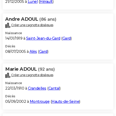
21/12/2005 à
Lunel
(
Hérault
)
Andre ADOUL
(86 ans)
Créer une cagnotte obsèques
Naissance
14/01/1919 à
Saint-Jean-du-Gard
(
Gard
)
Décès
08/07/2005 à
Alès
(
Gard
)
Marie ADOUL
(92 ans)
Créer une cagnotte obsèques
Naissance
22/03/1910 à
Crandelles
(
Cantal
)
Décès
05/09/2002 à
Montrouge
(
Hauts-de-Seine
)