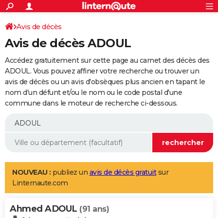
ACTUALITÉS
Connexion
S'inscrire
Avis de décès
Rechercher
Société
Education
Villes
Politique
Faits Divers
Monde
+
SPORT
Avis de décès ADOUL
Football
Cyclisme
Forum
Coupe du monde 2026
Tennis
Rugby
CULTURE
Accédez gratuitement sur cette page au carnet des décès des
TNT
Cinéma
Musique
Programme TV
Streaming
Sorties cinéma
+
ADOUL. Vous pouvez affiner votre recherche ou trouver un
FINANCE
avis de décès ou un avis d'obsèques plus ancien en tapant le
Impôts
Immobilier
Banque
Crédit
Retraite
Epargne
Risques naturels par ville
Assurance
AUTO
nom d'un défunt et/ou le nom ou le code postal d'une
commune dans le moteur de recherche ci-dessous.
Réserver un essai
Berlines
Forum auto
Essais
Citadines
SUV
+
HIGH-TECH
Meilleur smartphone
Ordinateurs
Guide high-tech
Mobiles
Internet
Jeux vidéo
+
BRICOLAGE
Aménagement intérieur
Cuisine
Jardinage
+
Forum
Extérieur
Salle de bains
Rangement
WEEK-END
Escapades
Expositions
Week-end nature
Guides de France
Patrimoine
Musées
+
LIFESTYLE
NOUVEAU :
publiez un
avis de décès gratuit
sur
Linternaute.com
Bien-être
Mode
+
Art de vivre
Loisirs
Modes de vie
SANTE
Ahmed ADOUL
Guide de la santé
Médicaments
+
Alimentation
Maladies
Sommeil
(91 ans)
VOYAGE