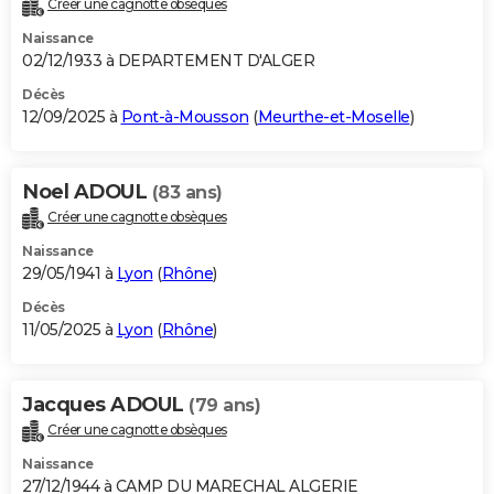
Créer une cagnotte obsèques
City break
Voyage de noces
Climat
Destinations
Voyage nature
Forum
+
PHOTO
Naissance
02/12/1933 à DEPARTEMENT D'ALGER
GUIDES D'ACHAT
Décès
12/09/2025 à
Pont-à-Mousson
(
Meurthe-et-Moselle
)
BONS PLANS
CARTE DE VOEUX
Noel ADOUL
(83 ans)
Carte Bonne année
Carte Pâques
Carte de Noël
Carte Saint-Valentin
Carte d'anniversaire
DICTIONNAIRE
Créer une cagnotte obsèques
Biographies
Expressions
Dictionnaire
Citations
Proverbes
PROGRAMME TV
Naissance
29/05/1941 à
Lyon
(
Rhône
)
COPAINS D'AVANT
Décès
11/05/2025 à
Lyon
(
Rhône
)
Se connecter
Collèges
Universités
Service militaire
S'inscrire
Lycées
Primaires
Entreprises
Avis de recherche
AVIS DE DÉCÈS
FORUM
Jacques ADOUL
(79 ans)
Lifestyle
Sport
Television
Cinema
Bricolage
Culture
Auto
Voyage
Créer une cagnotte obsèques
Naissance
27/12/1944 à CAMP DU MARECHAL ALGERIE