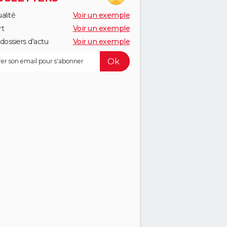
alité
Voir un exemple
rt
Voir un exemple
dossiers d'actu
Voir un exemple