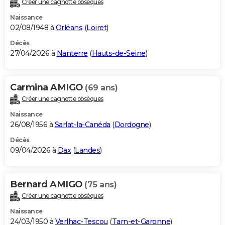
Créer une cagnotte obsèques
City break
Voyage de noces
Climat
Destinations
Voyage nature
Forum
+
PHOTO
Naissance
02/08/1948 à
Orléans
(
Loiret
)
GUIDES D'ACHAT
Décès
27/04/2026 à
Nanterre
(
Hauts-de-Seine
)
BONS PLANS
CARTE DE VOEUX
Carmina AMIGO
(69 ans)
Carte Bonne année
Carte Pâques
Carte de Noël
Carte Saint-Valentin
Carte d'anniversaire
DICTIONNAIRE
Créer une cagnotte obsèques
Biographies
Expressions
Dictionnaire
Citations
Proverbes
PROGRAMME TV
Naissance
26/08/1956 à
Sarlat-la-Canéda
(
Dordogne
)
COPAINS D'AVANT
Décès
09/04/2026 à
Dax
(
Landes
)
Se connecter
Collèges
Universités
Service militaire
S'inscrire
Lycées
Primaires
Entreprises
Avis de recherche
AVIS DE DÉCÈS
FORUM
Bernard AMIGO
(75 ans)
Lifestyle
Sport
Television
Cinema
Bricolage
Culture
Auto
Voyage
Créer une cagnotte obsèques
Naissance
24/03/1950 à
Verlhac-Tescou
(
Tarn-et-Garonne
)