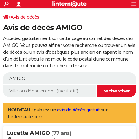
ACTUALITÉS
Connexion
S'inscrire
Avis de décès
Rechercher
Société
Education
Villes
Politique
Faits Divers
Monde
+
SPORT
Avis de décès AMIGO
Football
Cyclisme
Forum
Coupe du monde 2026
Tennis
Rugby
CULTURE
Accédez gratuitement sur cette page au carnet des décès des
TNT
Cinéma
Musique
Programme TV
Streaming
Sorties cinéma
+
AMIGO. Vous pouvez affiner votre recherche ou trouver un avis
FINANCE
de décès ou un avis d'obsèques plus ancien en tapant le nom
Impôts
Immobilier
Banque
Crédit
Retraite
Epargne
Risques naturels par ville
Assurance
AUTO
d'un défunt et/ou le nom ou le code postal d'une commune
dans le moteur de recherche ci-dessous.
Réserver un essai
Berlines
Forum auto
Essais
Citadines
SUV
+
HIGH-TECH
Meilleur smartphone
Ordinateurs
Guide high-tech
Mobiles
Internet
Jeux vidéo
+
BRICOLAGE
Aménagement intérieur
Cuisine
Jardinage
+
Forum
Extérieur
Salle de bains
Rangement
WEEK-END
Escapades
Expositions
Week-end nature
Guides de France
Patrimoine
Musées
+
LIFESTYLE
NOUVEAU :
publiez un
avis de décès gratuit
sur
Linternaute.com
Bien-être
Mode
+
Art de vivre
Loisirs
Modes de vie
SANTE
Lucette AMIGO
Guide de la santé
Médicaments
+
Alimentation
Maladies
Sommeil
(77 ans)
VOYAGE