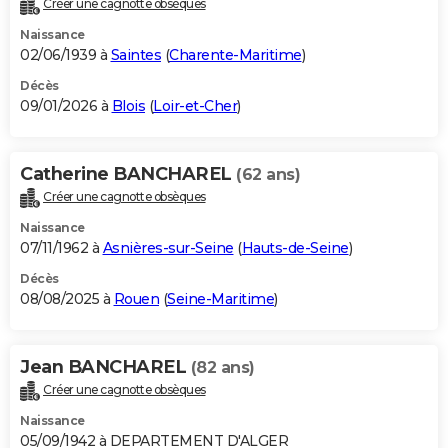
Créer une cagnotte obsèques
City break
Voyage de noces
Climat
Destinations
Voyage nature
Forum
+
PHOTO
Naissance
02/06/1939 à
Saintes
(
Charente-Maritime
)
GUIDES D'ACHAT
Décès
09/01/2026 à
Blois
(
Loir-et-Cher
)
BONS PLANS
CARTE DE VOEUX
Catherine BANCHAREL
(62 ans)
Carte Bonne année
Carte Pâques
Carte de Noël
Carte Saint-Valentin
Carte d'anniversaire
DICTIONNAIRE
Créer une cagnotte obsèques
Biographies
Expressions
Dictionnaire
Citations
Proverbes
PROGRAMME TV
Naissance
07/11/1962 à
Asnières-sur-Seine
(
Hauts-de-Seine
)
COPAINS D'AVANT
Décès
08/08/2025 à
Rouen
(
Seine-Maritime
)
Se connecter
Collèges
Universités
Service militaire
S'inscrire
Lycées
Primaires
Entreprises
Avis de recherche
AVIS DE DÉCÈS
FORUM
Jean BANCHAREL
(82 ans)
Lifestyle
Sport
Television
Cinema
Bricolage
Culture
Auto
Voyage
Créer une cagnotte obsèques
Naissance
05/09/1942 à DEPARTEMENT D'ALGER