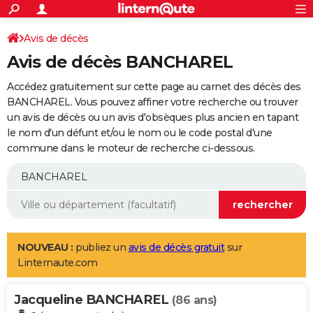
ACTUALITÉS
Connexion
S'inscrire
Avis de décès
Rechercher
Société
Education
Villes
Politique
Faits Divers
Monde
+
SPORT
Avis de décès BANCHAREL
Football
Cyclisme
Forum
Coupe du monde 2026
Tennis
Rugby
CULTURE
Accédez gratuitement sur cette page au carnet des décès des
TNT
Cinéma
Musique
Programme TV
Streaming
Sorties cinéma
+
BANCHAREL. Vous pouvez affiner votre recherche ou trouver
FINANCE
un avis de décès ou un avis d'obsèques plus ancien en tapant
Impôts
Immobilier
Banque
Crédit
Retraite
Epargne
Risques naturels par ville
Assurance
AUTO
le nom d'un défunt et/ou le nom ou le code postal d'une
commune dans le moteur de recherche ci-dessous.
Réserver un essai
Berlines
Forum auto
Essais
Citadines
SUV
+
HIGH-TECH
Meilleur smartphone
Ordinateurs
Guide high-tech
Mobiles
Internet
Jeux vidéo
+
BRICOLAGE
Aménagement intérieur
Cuisine
Jardinage
+
Forum
Extérieur
Salle de bains
Rangement
WEEK-END
Escapades
Expositions
Week-end nature
Guides de France
Patrimoine
Musées
+
LIFESTYLE
NOUVEAU :
publiez un
avis de décès gratuit
sur
Linternaute.com
Bien-être
Mode
+
Art de vivre
Loisirs
Modes de vie
SANTE
Jacqueline BANCHAREL
Guide de la santé
Médicaments
+
Alimentation
Maladies
Sommeil
(86 ans)
VOYAGE