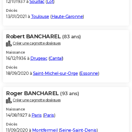
12/11/1937 à
Souillac
(
Lot
)
Décès
13/01/2021 à
Toulouse
(
Haute-Garonne
)
Robert BANCHAREL
(83 ans)
Créer une cagnotte obsèques
Naissance
16/12/1936 à
Drugeac
(
Cantal
)
Décès
18/09/2020 à
Saint-Michel-sur-Orge
(
Essonne
)
Roger BANCHAREL
(93 ans)
Créer une cagnotte obsèques
Naissance
14/08/1927 à
Paris
(
Paris
)
Décès
11/09/2020 à
Montfermeil
(
Seine-Saint-Denis
)