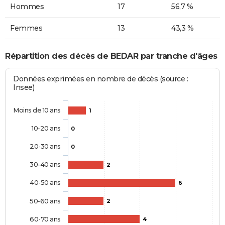
Hommes
17
56,7 %
Femmes
13
43,3 %
Répartition des décès de BEDAR par tranche d'âges
Données exprimées en nombre de décès (source :
Insee)
Moins de 10 ans
1
10-20 ans
0
20-30 ans
0
30-40 ans
2
40-50 ans
6
50-60 ans
2
60-70 ans
4