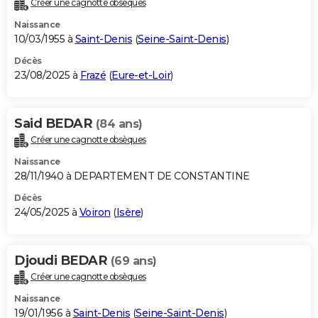
Créer une cagnotte obsèques
City break
Voyage de noces
Climat
Destinations
Voyage nature
Forum
+
PHOTO
Naissance
10/03/1955 à
Saint-Denis
(
Seine-Saint-Denis
)
GUIDES D'ACHAT
Décès
23/08/2025 à
Frazé
(
Eure-et-Loir
)
BONS PLANS
CARTE DE VOEUX
Said BEDAR
(84 ans)
Carte Bonne année
Carte Pâques
Carte de Noël
Carte Saint-Valentin
Carte d'anniversaire
DICTIONNAIRE
Créer une cagnotte obsèques
Biographies
Expressions
Dictionnaire
Citations
Proverbes
PROGRAMME TV
Naissance
28/11/1940 à DEPARTEMENT DE CONSTANTINE
COPAINS D'AVANT
Décès
24/05/2025 à
Voiron
(
Isère
)
Se connecter
Collèges
Universités
Service militaire
S'inscrire
Lycées
Primaires
Entreprises
Avis de recherche
AVIS DE DÉCÈS
FORUM
Djoudi BEDAR
(69 ans)
Lifestyle
Sport
Television
Cinema
Bricolage
Culture
Auto
Voyage
Créer une cagnotte obsèques
Naissance
19/01/1956 à
Saint-Denis
(
Seine-Saint-Denis
)