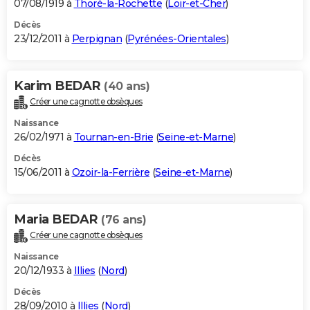
07/08/1919 à
Thoré-la-Rochette
(
Loir-et-Cher
)
Décès
23/12/2011 à
Perpignan
(
Pyrénées-Orientales
)
Karim BEDAR
(40 ans)
Créer une cagnotte obsèques
Naissance
26/02/1971 à
Tournan-en-Brie
(
Seine-et-Marne
)
Décès
15/06/2011 à
Ozoir-la-Ferrière
(
Seine-et-Marne
)
Maria BEDAR
(76 ans)
Créer une cagnotte obsèques
Naissance
20/12/1933 à
Illies
(
Nord
)
Décès
28/09/2010 à
Illies
(
Nord
)