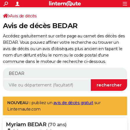
ACTUALITÉS
Connexion
S'inscrire
Avis de décès
Rechercher
Société
Education
Villes
Politique
Faits Divers
Monde
+
SPORT
Avis de décès BEDAR
Football
Cyclisme
Forum
Coupe du monde 2026
Tennis
Rugby
CULTURE
Accédez gratuitement sur cette page au carnet des décès des
TNT
Cinéma
Musique
Programme TV
Streaming
Sorties cinéma
+
BEDAR. Vous pouvez affiner votre recherche ou trouver un
FINANCE
avis de décès ou un avis d'obsèques plus ancien en tapant le
Impôts
Immobilier
Banque
Crédit
Retraite
Epargne
Risques naturels par ville
Assurance
AUTO
nom d'un défunt et/ou le nom ou le code postal d'une
commune dans le moteur de recherche ci-dessous.
Réserver un essai
Berlines
Forum auto
Essais
Citadines
SUV
+
HIGH-TECH
Meilleur smartphone
Ordinateurs
Guide high-tech
Mobiles
Internet
Jeux vidéo
+
BRICOLAGE
Aménagement intérieur
Cuisine
Jardinage
+
Forum
Extérieur
Salle de bains
Rangement
WEEK-END
Escapades
Expositions
Week-end nature
Guides de France
Patrimoine
Musées
+
LIFESTYLE
NOUVEAU :
publiez un
avis de décès gratuit
sur
Linternaute.com
Bien-être
Mode
+
Art de vivre
Loisirs
Modes de vie
SANTE
Myriam BEDAR
Guide de la santé
Médicaments
+
Alimentation
Maladies
Sommeil
(70 ans)
VOYAGE