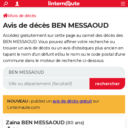
ACTUALITÉS
Connexion
S'inscrire
Avis de décès
Rechercher
Société
Education
Villes
Politique
Faits Divers
Monde
+
SPORT
Avis de décès BEN MESSAOUD
Football
Cyclisme
Forum
Coupe du monde 2026
Tennis
Rugby
CULTURE
Accédez gratuitement sur cette page au carnet des décès des
TNT
Cinéma
Musique
Programme TV
Streaming
Sorties cinéma
+
BEN MESSAOUD. Vous pouvez affiner votre recherche ou
FINANCE
trouver un avis de décès ou un avis d'obsèques plus ancien en
Impôts
Immobilier
Banque
Crédit
Retraite
Epargne
Risques naturels par ville
Assurance
AUTO
tapant le nom d'un défunt et/ou le nom ou le code postal d'une
commune dans le moteur de recherche ci-dessous.
Réserver un essai
Berlines
Forum auto
Essais
Citadines
SUV
+
HIGH-TECH
Meilleur smartphone
Ordinateurs
Guide high-tech
Mobiles
Internet
Jeux vidéo
+
BRICOLAGE
Aménagement intérieur
Cuisine
Jardinage
+
Forum
Extérieur
Salle de bains
Rangement
WEEK-END
Escapades
Expositions
Week-end nature
Guides de France
Patrimoine
Musées
+
LIFESTYLE
NOUVEAU :
publiez un
avis de décès gratuit
sur
Linternaute.com
Bien-être
Mode
+
Art de vivre
Loisirs
Modes de vie
SANTE
Zaina BEN MESSAOUD
Guide de la santé
Médicaments
+
Alimentation
Maladies
Sommeil
(80 ans)
VOYAGE