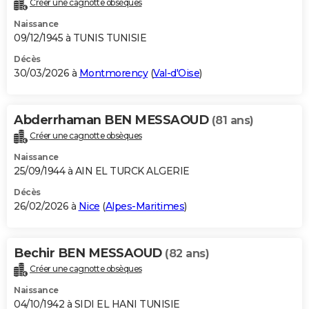
Créer une cagnotte obsèques
City break
Voyage de noces
Climat
Destinations
Voyage nature
Forum
+
PHOTO
Naissance
09/12/1945 à TUNIS TUNISIE
GUIDES D'ACHAT
Décès
30/03/2026 à
Montmorency
(
Val-d'Oise
)
BONS PLANS
CARTE DE VOEUX
Abderrhaman BEN MESSAOUD
(81 ans)
Carte Bonne année
Carte Pâques
Carte de Noël
Carte Saint-Valentin
Carte d'anniversaire
DICTIONNAIRE
Créer une cagnotte obsèques
Biographies
Expressions
Dictionnaire
Citations
Proverbes
PROGRAMME TV
Naissance
25/09/1944 à AIN EL TURCK ALGERIE
COPAINS D'AVANT
Décès
26/02/2026 à
Nice
(
Alpes-Maritimes
)
Se connecter
Collèges
Universités
Service militaire
S'inscrire
Lycées
Primaires
Entreprises
Avis de recherche
AVIS DE DÉCÈS
FORUM
Bechir BEN MESSAOUD
(82 ans)
Lifestyle
Sport
Television
Cinema
Bricolage
Culture
Auto
Voyage
Créer une cagnotte obsèques
Naissance
04/10/1942 à SIDI EL HANI TUNISIE