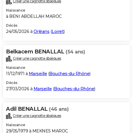
Créer une cagnotte obsèques
City break
Voyage de noces
Climat
Destinations
Voyage nature
Forum
+
PHOTO
Naissance
à BENI ABDELLAH MAROC
GUIDES D'ACHAT
Décès
24/05/2026 à
Orléans
(
Loiret
)
BONS PLANS
CARTE DE VOEUX
Belkacem BENALLAL
(54 ans)
Carte Bonne année
Carte Pâques
Carte de Noël
Carte Saint-Valentin
Carte d'anniversaire
DICTIONNAIRE
Créer une cagnotte obsèques
Biographies
Expressions
Dictionnaire
Citations
Proverbes
PROGRAMME TV
Naissance
11/12/1971 à
Marseille
(
Bouches-du-Rhône
)
COPAINS D'AVANT
Décès
27/03/2026 à
Marseille
(
Bouches-du-Rhône
)
Se connecter
Collèges
Universités
Service militaire
S'inscrire
Lycées
Primaires
Entreprises
Avis de recherche
AVIS DE DÉCÈS
FORUM
Adil BENALLAL
(46 ans)
Lifestyle
Sport
Television
Cinema
Bricolage
Culture
Auto
Voyage
Créer une cagnotte obsèques
Naissance
29/05/1979 à MEKNES MAROC