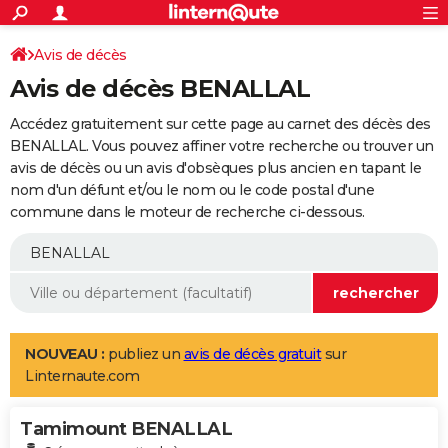
ACTUALITÉS
Connexion
S'inscrire
Avis de décès
Rechercher
Société
Education
Villes
Politique
Faits Divers
Monde
+
SPORT
Avis de décès BENALLAL
Football
Cyclisme
Forum
Coupe du monde 2026
Tennis
Rugby
CULTURE
Accédez gratuitement sur cette page au carnet des décès des
TNT
Cinéma
Musique
Programme TV
Streaming
Sorties cinéma
+
BENALLAL. Vous pouvez affiner votre recherche ou trouver un
FINANCE
avis de décès ou un avis d'obsèques plus ancien en tapant le
Impôts
Immobilier
Banque
Crédit
Retraite
Epargne
Risques naturels par ville
Assurance
AUTO
nom d'un défunt et/ou le nom ou le code postal d'une
commune dans le moteur de recherche ci-dessous.
Réserver un essai
Berlines
Forum auto
Essais
Citadines
SUV
+
HIGH-TECH
Meilleur smartphone
Ordinateurs
Guide high-tech
Mobiles
Internet
Jeux vidéo
+
BRICOLAGE
Aménagement intérieur
Cuisine
Jardinage
+
Forum
Extérieur
Salle de bains
Rangement
WEEK-END
Escapades
Expositions
Week-end nature
Guides de France
Patrimoine
Musées
+
LIFESTYLE
NOUVEAU :
publiez un
avis de décès gratuit
sur
Linternaute.com
Bien-être
Mode
+
Art de vivre
Loisirs
Modes de vie
SANTE
Tamimount BENALLAL
Guide de la santé
Médicaments
+
Alimentation
Maladies
Sommeil
VOYAGE