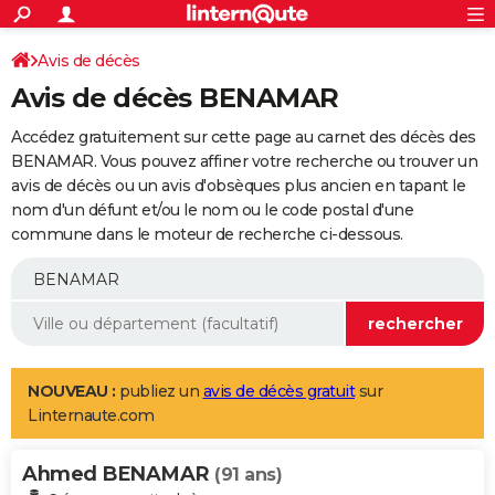
ACTUALITÉS
Connexion
S'inscrire
Avis de décès
Rechercher
Société
Education
Villes
Politique
Faits Divers
Monde
+
SPORT
Avis de décès BENAMAR
Football
Cyclisme
Forum
Coupe du monde 2026
Tennis
Rugby
CULTURE
Accédez gratuitement sur cette page au carnet des décès des
TNT
Cinéma
Musique
Programme TV
Streaming
Sorties cinéma
+
BENAMAR. Vous pouvez affiner votre recherche ou trouver un
FINANCE
avis de décès ou un avis d'obsèques plus ancien en tapant le
Impôts
Immobilier
Banque
Crédit
Retraite
Epargne
Risques naturels par ville
Assurance
AUTO
nom d'un défunt et/ou le nom ou le code postal d'une
commune dans le moteur de recherche ci-dessous.
Réserver un essai
Berlines
Forum auto
Essais
Citadines
SUV
+
HIGH-TECH
Meilleur smartphone
Ordinateurs
Guide high-tech
Mobiles
Internet
Jeux vidéo
+
BRICOLAGE
Aménagement intérieur
Cuisine
Jardinage
+
Forum
Extérieur
Salle de bains
Rangement
WEEK-END
Escapades
Expositions
Week-end nature
Guides de France
Patrimoine
Musées
+
LIFESTYLE
NOUVEAU :
publiez un
avis de décès gratuit
sur
Linternaute.com
Bien-être
Mode
+
Art de vivre
Loisirs
Modes de vie
SANTE
Ahmed BENAMAR
Guide de la santé
Médicaments
+
Alimentation
Maladies
Sommeil
(91 ans)
VOYAGE