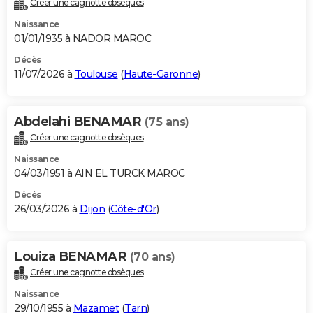
Créer une cagnotte obsèques
City break
Voyage de noces
Climat
Destinations
Voyage nature
Forum
+
PHOTO
Naissance
01/01/1935 à NADOR MAROC
GUIDES D'ACHAT
Décès
11/07/2026 à
Toulouse
(
Haute-Garonne
)
BONS PLANS
CARTE DE VOEUX
Abdelahi BENAMAR
(75 ans)
Carte Bonne année
Carte Pâques
Carte de Noël
Carte Saint-Valentin
Carte d'anniversaire
DICTIONNAIRE
Créer une cagnotte obsèques
Biographies
Expressions
Dictionnaire
Citations
Proverbes
PROGRAMME TV
Naissance
04/03/1951 à AIN EL TURCK MAROC
COPAINS D'AVANT
Décès
26/03/2026 à
Dijon
(
Côte-d'Or
)
Se connecter
Collèges
Universités
Service militaire
S'inscrire
Lycées
Primaires
Entreprises
Avis de recherche
AVIS DE DÉCÈS
FORUM
Louiza BENAMAR
(70 ans)
Lifestyle
Sport
Television
Cinema
Bricolage
Culture
Auto
Voyage
Créer une cagnotte obsèques
Naissance
29/10/1955 à
Mazamet
(
Tarn
)