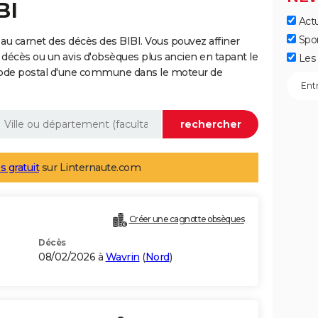
BI
Actu
Spo
au carnet des décès des BIBI. Vous pouvez affiner
 décès ou un avis d'obsèques plus ancien en tapant le
Les 
code postal d'une commune dans le moteur de
s gratuit
sur Linternaute.com
Créer une cagnotte obsèques
Décès
08/02/2026 à
Wavrin
(
Nord
)