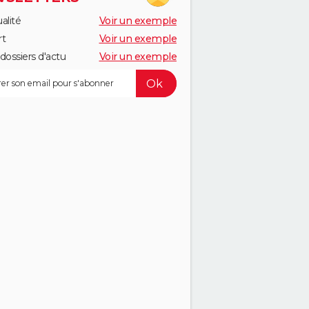
alité
Voir un exemple
rt
Voir un exemple
dossiers d'actu
Voir un exemple