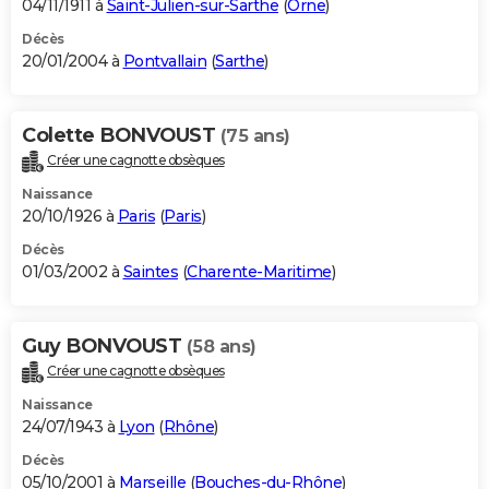
04/11/1911 à
Saint-Julien-sur-Sarthe
(
Orne
)
Décès
20/01/2004 à
Pontvallain
(
Sarthe
)
Colette BONVOUST
(75 ans)
Créer une cagnotte obsèques
Naissance
20/10/1926 à
Paris
(
Paris
)
Décès
01/03/2002 à
Saintes
(
Charente-Maritime
)
Guy BONVOUST
(58 ans)
Créer une cagnotte obsèques
Naissance
24/07/1943 à
Lyon
(
Rhône
)
Décès
05/10/2001 à
Marseille
(
Bouches-du-Rhône
)