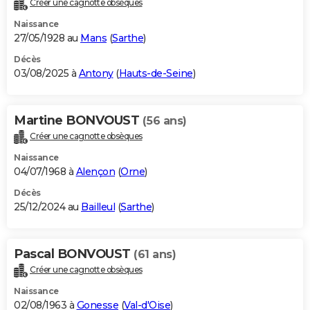
Créer une cagnotte obsèques
City break
Voyage de noces
Climat
Destinations
Voyage nature
Forum
+
PHOTO
Naissance
27/05/1928 au
Mans
(
Sarthe
)
GUIDES D'ACHAT
Décès
03/08/2025 à
Antony
(
Hauts-de-Seine
)
BONS PLANS
CARTE DE VOEUX
Martine BONVOUST
(56 ans)
Carte Bonne année
Carte Pâques
Carte de Noël
Carte Saint-Valentin
Carte d'anniversaire
DICTIONNAIRE
Créer une cagnotte obsèques
Biographies
Expressions
Dictionnaire
Citations
Proverbes
PROGRAMME TV
Naissance
04/07/1968 à
Alençon
(
Orne
)
COPAINS D'AVANT
Décès
25/12/2024 au
Bailleul
(
Sarthe
)
Se connecter
Collèges
Universités
Service militaire
S'inscrire
Lycées
Primaires
Entreprises
Avis de recherche
AVIS DE DÉCÈS
FORUM
Pascal BONVOUST
(61 ans)
Lifestyle
Sport
Television
Cinema
Bricolage
Culture
Auto
Voyage
Créer une cagnotte obsèques
Naissance
02/08/1963 à
Gonesse
(
Val-d'Oise
)