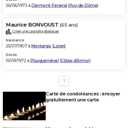
26/06/1973 à
Clermont-Ferrand
(
Puy-de-Dôme
)
Maurice BONVOUST
(65 ans)
Créer une cagnotte obsèques
Naissance
25/07/1907 à
Montargis
(
Loiret
)
Décès
15/09/1972 à
Plouguernével
(
Côtes-d'Armor
)
1
Carte de condoléances : envoyer
gratuitement une carte