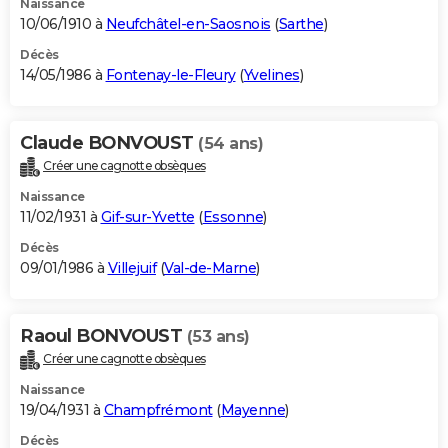
Naissance
10/06/1910 à
Neufchâtel-en-Saosnois
(
Sarthe
)
Décès
14/05/1986 à
Fontenay-le-Fleury
(
Yvelines
)
Claude BONVOUST
(54 ans)
Créer une cagnotte obsèques
Naissance
11/02/1931 à
Gif-sur-Yvette
(
Essonne
)
Décès
09/01/1986 à
Villejuif
(
Val-de-Marne
)
Raoul BONVOUST
(53 ans)
Créer une cagnotte obsèques
Naissance
19/04/1931 à
Champfrémont
(
Mayenne
)
Décès