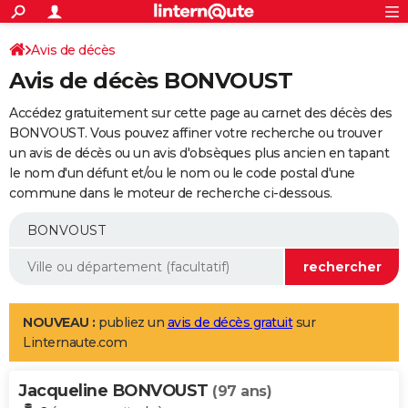
ACTUALITÉS
Connexion
S'inscrire
Avis de décès
Rechercher
Société
Education
Villes
Politique
Faits Divers
Monde
+
SPORT
Avis de décès BONVOUST
Football
Cyclisme
Forum
Coupe du monde 2026
Tennis
Rugby
CULTURE
Accédez gratuitement sur cette page au carnet des décès des
TNT
Cinéma
Musique
Programme TV
Streaming
Sorties cinéma
+
BONVOUST. Vous pouvez affiner votre recherche ou trouver
FINANCE
un avis de décès ou un avis d'obsèques plus ancien en tapant
Impôts
Immobilier
Banque
Crédit
Retraite
Epargne
Risques naturels par ville
Assurance
AUTO
le nom d'un défunt et/ou le nom ou le code postal d'une
commune dans le moteur de recherche ci-dessous.
Réserver un essai
Berlines
Forum auto
Essais
Citadines
SUV
+
HIGH-TECH
Meilleur smartphone
Ordinateurs
Guide high-tech
Mobiles
Internet
Jeux vidéo
+
BRICOLAGE
Aménagement intérieur
Cuisine
Jardinage
+
Forum
Extérieur
Salle de bains
Rangement
WEEK-END
Escapades
Expositions
Week-end nature
Guides de France
Patrimoine
Musées
+
LIFESTYLE
NOUVEAU :
publiez un
avis de décès gratuit
sur
Linternaute.com
Bien-être
Mode
+
Art de vivre
Loisirs
Modes de vie
SANTE
Jacqueline BONVOUST
Guide de la santé
Médicaments
+
Alimentation
Maladies
Sommeil
(97 ans)
VOYAGE