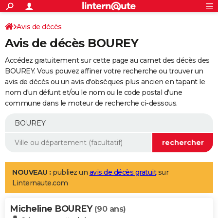
ACTUALITÉS
Connexion
S'inscrire
Avis de décès
Rechercher
Société
Education
Villes
Politique
Faits Divers
Monde
+
SPORT
Avis de décès BOUREY
Football
Cyclisme
Forum
Coupe du monde 2026
Tennis
Rugby
CULTURE
Accédez gratuitement sur cette page au carnet des décès des
TNT
Cinéma
Musique
Programme TV
Streaming
Sorties cinéma
+
BOUREY. Vous pouvez affiner votre recherche ou trouver un
FINANCE
avis de décès ou un avis d'obsèques plus ancien en tapant le
Impôts
Immobilier
Banque
Crédit
Retraite
Epargne
Risques naturels par ville
Assurance
AUTO
nom d'un défunt et/ou le nom ou le code postal d'une
commune dans le moteur de recherche ci-dessous.
Réserver un essai
Berlines
Forum auto
Essais
Citadines
SUV
+
HIGH-TECH
Meilleur smartphone
Ordinateurs
Guide high-tech
Mobiles
Internet
Jeux vidéo
+
BRICOLAGE
Aménagement intérieur
Cuisine
Jardinage
+
Forum
Extérieur
Salle de bains
Rangement
WEEK-END
Escapades
Expositions
Week-end nature
Guides de France
Patrimoine
Musées
+
LIFESTYLE
NOUVEAU :
publiez un
avis de décès gratuit
sur
Linternaute.com
Bien-être
Mode
+
Art de vivre
Loisirs
Modes de vie
SANTE
Micheline BOUREY
Guide de la santé
Médicaments
+
Alimentation
Maladies
Sommeil
(90 ans)
VOYAGE