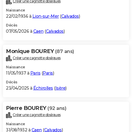
Créer une cagnotte obsèques
City break
Voyage de noces
Climat
Destinations
Voyage nature
Forum
+
PHOTO
Naissance
22/02/1936 à
Lion-sur-Mer
(
Calvados
)
GUIDES D'ACHAT
Décès
07/05/2026 à
Caen
(
Calvados
)
BONS PLANS
CARTE DE VOEUX
Monique BOUREY
(87 ans)
Carte Bonne année
Carte Pâques
Carte de Noël
Carte Saint-Valentin
Carte d'anniversaire
DICTIONNAIRE
Créer une cagnotte obsèques
Biographies
Expressions
Dictionnaire
Citations
Proverbes
PROGRAMME TV
Naissance
11/05/1937 à
Paris
(
Paris
)
COPAINS D'AVANT
Décès
23/04/2025 à
Échirolles
(
Isère
)
Se connecter
Collèges
Universités
Service militaire
S'inscrire
Lycées
Primaires
Entreprises
Avis de recherche
AVIS DE DÉCÈS
FORUM
Pierre BOUREY
(92 ans)
Lifestyle
Sport
Television
Cinema
Bricolage
Culture
Auto
Voyage
Créer une cagnotte obsèques
Naissance
31/08/1932 à
Caen
(
Calvados
)