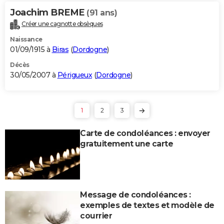
Joachim BREME
(91 ans)
Créer une cagnotte obsèques
Naissance
01/09/1915 à
Biras
(
Dordogne
)
Décès
30/05/2007 à
Périgueux
(
Dordogne
)
1
2
3
Carte de condoléances : envoyer
gratuitement une carte
Message de condoléances :
exemples de textes et modèle de
courrier