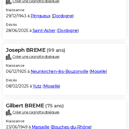
Créer une cagnotte obsèques
City break
Voyage de noces
Climat
Destinations
Voyage nature
Forum
+
PHOTO
Naissance
29/12/1943 à
Périgueux
(
Dordogne
)
GUIDES D'ACHAT
Décès
28/06/2025 à
Saint-Astier
(
Dordogne
)
BONS PLANS
CARTE DE VOEUX
Joseph BREME
(99 ans)
Carte Bonne année
Carte Pâques
Carte de Noël
Carte Saint-Valentin
Carte d'anniversaire
DICTIONNAIRE
Créer une cagnotte obsèques
Biographies
Expressions
Dictionnaire
Citations
Proverbes
PROGRAMME TV
Naissance
06/12/1925 à
Neunkirchen-lès-Bouzonville
(
Moselle
)
COPAINS D'AVANT
Décès
08/02/2025 à
Yutz
(
Moselle
)
Se connecter
Collèges
Universités
Service militaire
S'inscrire
Lycées
Primaires
Entreprises
Avis de recherche
AVIS DE DÉCÈS
FORUM
Gilbert BREME
(75 ans)
Lifestyle
Sport
Television
Cinema
Bricolage
Culture
Auto
Voyage
Créer une cagnotte obsèques
Naissance
23/06/1949 à
Marseille
(
Bouches-du-Rhône
)