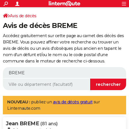
ACTUALITÉS
Connexion
S'inscrire
Avis de décès
Rechercher
Société
Education
Villes
Politique
Faits Divers
Monde
+
SPORT
Avis de décès BREME
Football
Cyclisme
Forum
Coupe du monde 2026
Tennis
Rugby
CULTURE
Accédez gratuitement sur cette page au carnet des décès des
TNT
Cinéma
Musique
Programme TV
Streaming
Sorties cinéma
+
BREME. Vous pouvez affiner votre recherche ou trouver un
FINANCE
avis de décès ou un avis d'obsèques plus ancien en tapant le
Impôts
Immobilier
Banque
Crédit
Retraite
Epargne
Risques naturels par ville
Assurance
AUTO
nom d'un défunt et/ou le nom ou le code postal d'une
commune dans le moteur de recherche ci-dessous.
Réserver un essai
Berlines
Forum auto
Essais
Citadines
SUV
+
HIGH-TECH
Meilleur smartphone
Ordinateurs
Guide high-tech
Mobiles
Internet
Jeux vidéo
+
BRICOLAGE
Aménagement intérieur
Cuisine
Jardinage
+
Forum
Extérieur
Salle de bains
Rangement
WEEK-END
Escapades
Expositions
Week-end nature
Guides de France
Patrimoine
Musées
+
LIFESTYLE
NOUVEAU :
publiez un
avis de décès gratuit
sur
Linternaute.com
Bien-être
Mode
+
Art de vivre
Loisirs
Modes de vie
SANTE
Jean BREME
Guide de la santé
Médicaments
+
Alimentation
Maladies
Sommeil
(81 ans)
VOYAGE