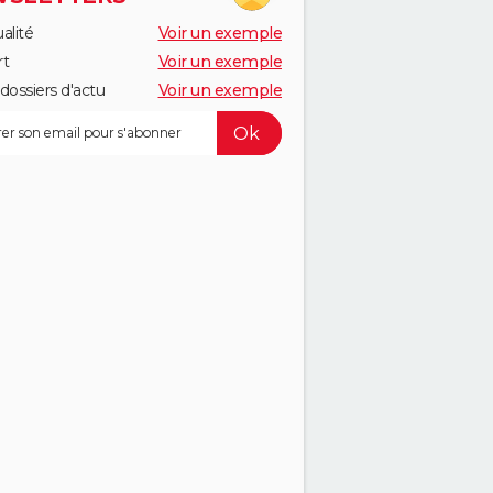
alité
Voir un exemple
rt
Voir un exemple
dossiers d'actu
Voir un exemple