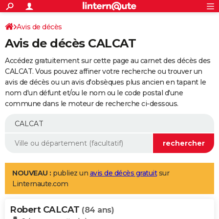
ACTUALITÉS
Connexion
S'inscrire
Avis de décès
Rechercher
Société
Education
Villes
Politique
Faits Divers
Monde
+
SPORT
Avis de décès CALCAT
Football
Cyclisme
Forum
Coupe du monde 2026
Tennis
Rugby
CULTURE
Accédez gratuitement sur cette page au carnet des décès des
TNT
Cinéma
Musique
Programme TV
Streaming
Sorties cinéma
+
CALCAT. Vous pouvez affiner votre recherche ou trouver un
FINANCE
avis de décès ou un avis d'obsèques plus ancien en tapant le
Impôts
Immobilier
Banque
Crédit
Retraite
Epargne
Risques naturels par ville
Assurance
AUTO
nom d'un défunt et/ou le nom ou le code postal d'une
commune dans le moteur de recherche ci-dessous.
Réserver un essai
Berlines
Forum auto
Essais
Citadines
SUV
+
HIGH-TECH
Meilleur smartphone
Ordinateurs
Guide high-tech
Mobiles
Internet
Jeux vidéo
+
BRICOLAGE
Aménagement intérieur
Cuisine
Jardinage
+
Forum
Extérieur
Salle de bains
Rangement
WEEK-END
Escapades
Expositions
Week-end nature
Guides de France
Patrimoine
Musées
+
LIFESTYLE
NOUVEAU :
publiez un
avis de décès gratuit
sur
Linternaute.com
Bien-être
Mode
+
Art de vivre
Loisirs
Modes de vie
SANTE
Robert CALCAT
Guide de la santé
Médicaments
+
Alimentation
Maladies
Sommeil
(84 ans)
VOYAGE