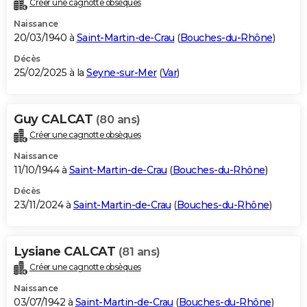
Créer une cagnotte obsèques
City break
Voyage de noces
Climat
Destinations
Voyage nature
Forum
+
PHOTO
Naissance
20/03/1940 à
Saint-Martin-de-Crau
(
Bouches-du-Rhône
)
GUIDES D'ACHAT
Décès
25/02/2025 à la
Seyne-sur-Mer
(
Var
)
BONS PLANS
CARTE DE VOEUX
Guy CALCAT
(80 ans)
Carte Bonne année
Carte Pâques
Carte de Noël
Carte Saint-Valentin
Carte d'anniversaire
DICTIONNAIRE
Créer une cagnotte obsèques
Biographies
Expressions
Dictionnaire
Citations
Proverbes
PROGRAMME TV
Naissance
11/10/1944 à
Saint-Martin-de-Crau
(
Bouches-du-Rhône
)
COPAINS D'AVANT
Décès
23/11/2024 à
Saint-Martin-de-Crau
(
Bouches-du-Rhône
)
Se connecter
Collèges
Universités
Service militaire
S'inscrire
Lycées
Primaires
Entreprises
Avis de recherche
AVIS DE DÉCÈS
FORUM
Lysiane CALCAT
(81 ans)
Lifestyle
Sport
Television
Cinema
Bricolage
Culture
Auto
Voyage
Créer une cagnotte obsèques
Naissance
03/07/1942 à
Saint-Martin-de-Crau
(
Bouches-du-Rhône
)