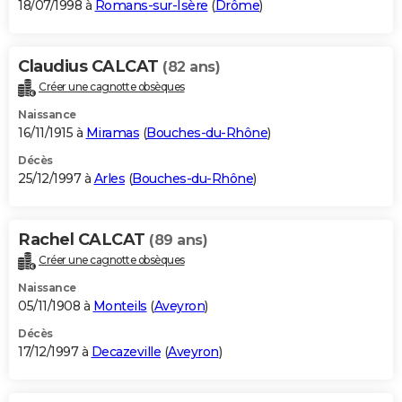
18/07/1998 à
Romans-sur-Isère
(
Drôme
)
Claudius CALCAT
(82 ans)
Créer une cagnotte obsèques
Naissance
16/11/1915 à
Miramas
(
Bouches-du-Rhône
)
Décès
25/12/1997 à
Arles
(
Bouches-du-Rhône
)
Rachel CALCAT
(89 ans)
Créer une cagnotte obsèques
Naissance
05/11/1908 à
Monteils
(
Aveyron
)
Décès
17/12/1997 à
Decazeville
(
Aveyron
)