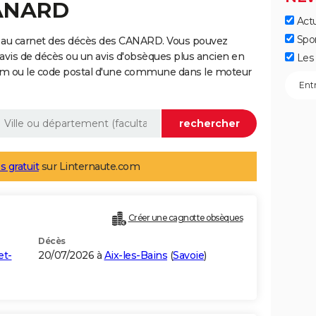
CANARD
Actu
Spo
e au carnet des décès des CANARD. Vous pouvez
 avis de décès ou un avis d'obsèques plus ancien en
Les 
nom ou le code postal d'une commune dans le moteur
s gratuit
sur Linternaute.com
Créer une cagnotte obsèques
Décès
et-
20/07/2026 à
Aix-les-Bains
(
Savoie
)