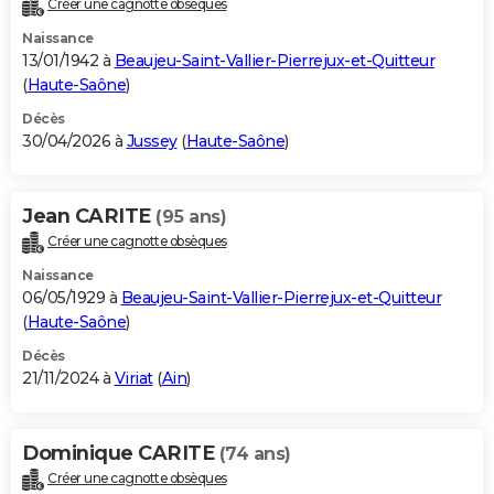
Créer une cagnotte obsèques
City break
Voyage de noces
Climat
Destinations
Voyage nature
Forum
+
PHOTO
Naissance
13/01/1942 à
Beaujeu-Saint-Vallier-Pierrejux-et-Quitteur
GUIDES D'ACHAT
(
Haute-Saône
)
BONS PLANS
Décès
30/04/2026 à
Jussey
(
Haute-Saône
)
CARTE DE VOEUX
Carte Bonne année
Carte Pâques
Carte de Noël
Carte Saint-Valentin
Carte d'anniversaire
DICTIONNAIRE
Jean CARITE
(95 ans)
Créer une cagnotte obsèques
Biographies
Expressions
Dictionnaire
Citations
Proverbes
PROGRAMME TV
Naissance
COPAINS D'AVANT
06/05/1929 à
Beaujeu-Saint-Vallier-Pierrejux-et-Quitteur
(
Haute-Saône
)
Se connecter
Collèges
Universités
Service militaire
S'inscrire
Lycées
Primaires
Entreprises
Avis de recherche
AVIS DE DÉCÈS
Décès
21/11/2024 à
Viriat
(
Ain
)
FORUM
Lifestyle
Sport
Television
Cinema
Bricolage
Culture
Auto
Voyage
Dominique CARITE
(74 ans)
Créer une cagnotte obsèques