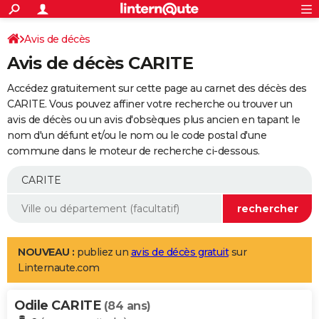
ACTUALITÉS
Connexion
S'inscrire
Avis de décès
Rechercher
Société
Education
Villes
Politique
Faits Divers
Monde
+
SPORT
Avis de décès CARITE
Football
Cyclisme
Forum
Coupe du monde 2026
Tennis
Rugby
CULTURE
Accédez gratuitement sur cette page au carnet des décès des
TNT
Cinéma
Musique
Programme TV
Streaming
Sorties cinéma
+
CARITE. Vous pouvez affiner votre recherche ou trouver un
FINANCE
avis de décès ou un avis d'obsèques plus ancien en tapant le
Impôts
Immobilier
Banque
Crédit
Retraite
Epargne
Risques naturels par ville
Assurance
AUTO
nom d'un défunt et/ou le nom ou le code postal d'une
commune dans le moteur de recherche ci-dessous.
Réserver un essai
Berlines
Forum auto
Essais
Citadines
SUV
+
HIGH-TECH
Meilleur smartphone
Ordinateurs
Guide high-tech
Mobiles
Internet
Jeux vidéo
+
BRICOLAGE
Aménagement intérieur
Cuisine
Jardinage
+
Forum
Extérieur
Salle de bains
Rangement
WEEK-END
Escapades
Expositions
Week-end nature
Guides de France
Patrimoine
Musées
+
LIFESTYLE
NOUVEAU :
publiez un
avis de décès gratuit
sur
Linternaute.com
Bien-être
Mode
+
Art de vivre
Loisirs
Modes de vie
SANTE
Odile CARITE
Guide de la santé
Médicaments
+
Alimentation
Maladies
Sommeil
(84 ans)
VOYAGE