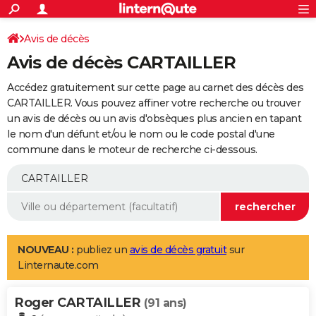
ACTUALITÉS
Connexion
S'inscrire
Avis de décès
Rechercher
Société
Education
Villes
Politique
Faits Divers
Monde
+
SPORT
Avis de décès CARTAILLER
Football
Cyclisme
Forum
Coupe du monde 2026
Tennis
Rugby
CULTURE
Accédez gratuitement sur cette page au carnet des décès des
TNT
Cinéma
Musique
Programme TV
Streaming
Sorties cinéma
+
CARTAILLER. Vous pouvez affiner votre recherche ou trouver
FINANCE
un avis de décès ou un avis d'obsèques plus ancien en tapant
Impôts
Immobilier
Banque
Crédit
Retraite
Epargne
Risques naturels par ville
Assurance
AUTO
le nom d'un défunt et/ou le nom ou le code postal d'une
commune dans le moteur de recherche ci-dessous.
Réserver un essai
Berlines
Forum auto
Essais
Citadines
SUV
+
HIGH-TECH
Meilleur smartphone
Ordinateurs
Guide high-tech
Mobiles
Internet
Jeux vidéo
+
BRICOLAGE
Aménagement intérieur
Cuisine
Jardinage
+
Forum
Extérieur
Salle de bains
Rangement
WEEK-END
Escapades
Expositions
Week-end nature
Guides de France
Patrimoine
Musées
+
LIFESTYLE
NOUVEAU :
publiez un
avis de décès gratuit
sur
Linternaute.com
Bien-être
Mode
+
Art de vivre
Loisirs
Modes de vie
SANTE
Roger CARTAILLER
Guide de la santé
Médicaments
+
Alimentation
Maladies
Sommeil
(91 ans)
VOYAGE