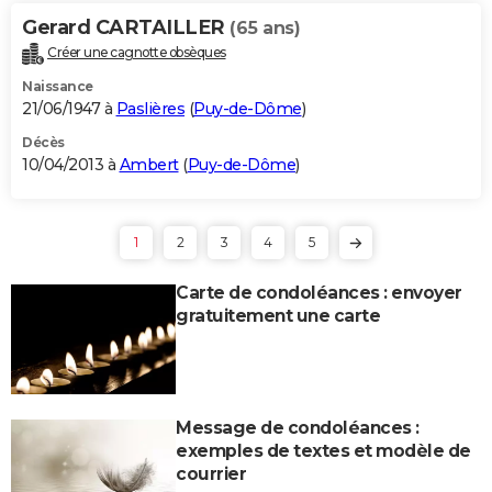
Gerard CARTAILLER
(65 ans)
Créer une cagnotte obsèques
Naissance
21/06/1947 à
Paslières
(
Puy-de-Dôme
)
Décès
10/04/2013 à
Ambert
(
Puy-de-Dôme
)
1
2
3
4
5
Carte de condoléances : envoyer
gratuitement une carte
Message de condoléances :
exemples de textes et modèle de
courrier