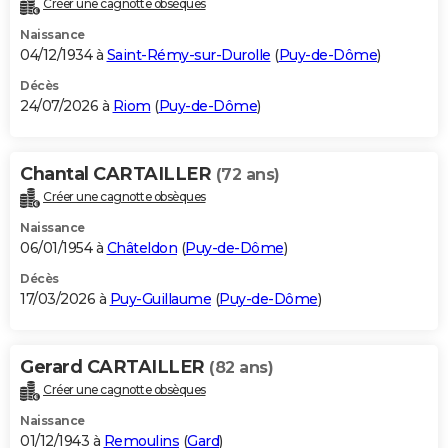
Créer une cagnotte obsèques
City break
Voyage de noces
Climat
Destinations
Voyage nature
Forum
+
PHOTO
Naissance
04/12/1934 à
Saint-Rémy-sur-Durolle
(
Puy-de-Dôme
)
GUIDES D'ACHAT
Décès
24/07/2026 à
Riom
(
Puy-de-Dôme
)
BONS PLANS
CARTE DE VOEUX
Chantal CARTAILLER
(72 ans)
Carte Bonne année
Carte Pâques
Carte de Noël
Carte Saint-Valentin
Carte d'anniversaire
DICTIONNAIRE
Créer une cagnotte obsèques
Biographies
Expressions
Dictionnaire
Citations
Proverbes
PROGRAMME TV
Naissance
06/01/1954 à
Châteldon
(
Puy-de-Dôme
)
COPAINS D'AVANT
Décès
17/03/2026 à
Puy-Guillaume
(
Puy-de-Dôme
)
Se connecter
Collèges
Universités
Service militaire
S'inscrire
Lycées
Primaires
Entreprises
Avis de recherche
AVIS DE DÉCÈS
FORUM
Gerard CARTAILLER
(82 ans)
Lifestyle
Sport
Television
Cinema
Bricolage
Culture
Auto
Voyage
Créer une cagnotte obsèques
Naissance
01/12/1943 à
Remoulins
(
Gard
)