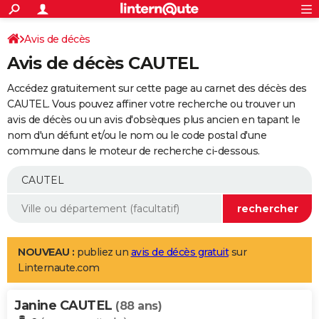
ACTUALITÉS
Connexion
S'inscrire
Avis de décès
Rechercher
Société
Education
Villes
Politique
Faits Divers
Monde
+
SPORT
Avis de décès CAUTEL
Football
Cyclisme
Forum
Coupe du monde 2026
Tennis
Rugby
CULTURE
Accédez gratuitement sur cette page au carnet des décès des
TNT
Cinéma
Musique
Programme TV
Streaming
Sorties cinéma
+
CAUTEL. Vous pouvez affiner votre recherche ou trouver un
FINANCE
avis de décès ou un avis d'obsèques plus ancien en tapant le
Impôts
Immobilier
Banque
Crédit
Retraite
Epargne
Risques naturels par ville
Assurance
AUTO
nom d'un défunt et/ou le nom ou le code postal d'une
commune dans le moteur de recherche ci-dessous.
Réserver un essai
Berlines
Forum auto
Essais
Citadines
SUV
+
HIGH-TECH
Meilleur smartphone
Ordinateurs
Guide high-tech
Mobiles
Internet
Jeux vidéo
+
BRICOLAGE
Aménagement intérieur
Cuisine
Jardinage
+
Forum
Extérieur
Salle de bains
Rangement
WEEK-END
Escapades
Expositions
Week-end nature
Guides de France
Patrimoine
Musées
+
LIFESTYLE
NOUVEAU :
publiez un
avis de décès gratuit
sur
Linternaute.com
Bien-être
Mode
+
Art de vivre
Loisirs
Modes de vie
SANTE
Janine CAUTEL
Guide de la santé
Médicaments
+
Alimentation
Maladies
Sommeil
(88 ans)
VOYAGE