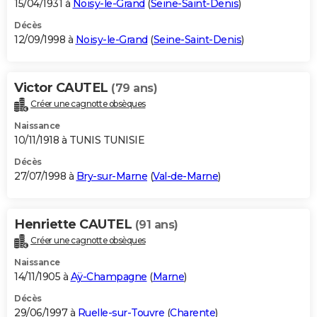
15/04/1931 à
Noisy-le-Grand
(
Seine-Saint-Denis
)
Décès
12/09/1998 à
Noisy-le-Grand
(
Seine-Saint-Denis
)
Victor CAUTEL
(79 ans)
Créer une cagnotte obsèques
Naissance
10/11/1918 à TUNIS TUNISIE
Décès
27/07/1998 à
Bry-sur-Marne
(
Val-de-Marne
)
Henriette CAUTEL
(91 ans)
Créer une cagnotte obsèques
Naissance
14/11/1905 à
Aÿ-Champagne
(
Marne
)
Décès
29/06/1997 à
Ruelle-sur-Touvre
(
Charente
)