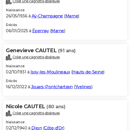
Créer une cagnotte obsèques
City break
Voyage de noces
Climat
Destinations
Voyage nature
Forum
+
PHOTO
Naissance
26/05/1936 à
Aÿ-Champagne
(
Marne
)
GUIDES D'ACHAT
Décès
06/01/2025 à
Épernay
(
Marne
)
BONS PLANS
CARTE DE VOEUX
Genevieve CAUTEL
(91 ans)
Carte Bonne année
Carte Pâques
Carte de Noël
Carte Saint-Valentin
Carte d'anniversaire
DICTIONNAIRE
Créer une cagnotte obsèques
Biographies
Expressions
Dictionnaire
Citations
Proverbes
PROGRAMME TV
Naissance
02/10/1931 à
Issy-les-Moulineaux
(
Hauts-de-Seine
)
COPAINS D'AVANT
Décès
16/12/2022 à
Jouars-Pontchartrain
(
Yvelines
)
Se connecter
Collèges
Universités
Service militaire
S'inscrire
Lycées
Primaires
Entreprises
Avis de recherche
AVIS DE DÉCÈS
FORUM
Nicole CAUTEL
(80 ans)
Lifestyle
Sport
Television
Cinema
Bricolage
Culture
Auto
Voyage
Créer une cagnotte obsèques
Naissance
02/12/1940 à
Dijon
(
Côte-d'Or
)