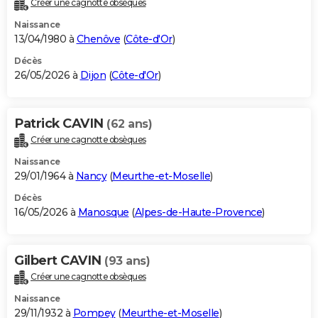
Créer une cagnotte obsèques
City break
Voyage de noces
Climat
Destinations
Voyage nature
Forum
+
PHOTO
Naissance
13/04/1980 à
Chenôve
(
Côte-d'Or
)
GUIDES D'ACHAT
Décès
26/05/2026 à
Dijon
(
Côte-d'Or
)
BONS PLANS
CARTE DE VOEUX
Patrick CAVIN
(62 ans)
Carte Bonne année
Carte Pâques
Carte de Noël
Carte Saint-Valentin
Carte d'anniversaire
DICTIONNAIRE
Créer une cagnotte obsèques
Biographies
Expressions
Dictionnaire
Citations
Proverbes
PROGRAMME TV
Naissance
29/01/1964 à
Nancy
(
Meurthe-et-Moselle
)
COPAINS D'AVANT
Décès
16/05/2026 à
Manosque
(
Alpes-de-Haute-Provence
)
Se connecter
Collèges
Universités
Service militaire
S'inscrire
Lycées
Primaires
Entreprises
Avis de recherche
AVIS DE DÉCÈS
FORUM
Gilbert CAVIN
(93 ans)
Lifestyle
Sport
Television
Cinema
Bricolage
Culture
Auto
Voyage
Créer une cagnotte obsèques
Naissance
29/11/1932 à
Pompey
(
Meurthe-et-Moselle
)