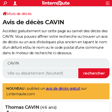
ACTUALITÉS
Connexion
S'inscrire
Avis de décès
Rechercher
Société
Education
Villes
Politique
Faits Divers
Monde
+
SPORT
Avis de décès CAVIN
Football
Cyclisme
Forum
Coupe du monde 2026
Tennis
Rugby
CULTURE
Accédez gratuitement sur cette page au carnet des décès des
TNT
Cinéma
Musique
Programme TV
Streaming
Sorties cinéma
+
CAVIN. Vous pouvez affiner votre recherche ou trouver un avis
FINANCE
de décès ou un avis d'obsèques plus ancien en tapant le nom
Impôts
Immobilier
Banque
Crédit
Retraite
Epargne
Risques naturels par ville
Assurance
AUTO
d'un défunt et/ou le nom ou le code postal d'une commune
dans le moteur de recherche ci-dessous.
Réserver un essai
Berlines
Forum auto
Essais
Citadines
SUV
+
HIGH-TECH
Meilleur smartphone
Ordinateurs
Guide high-tech
Mobiles
Internet
Jeux vidéo
+
BRICOLAGE
Aménagement intérieur
Cuisine
Jardinage
+
Forum
Extérieur
Salle de bains
Rangement
WEEK-END
Escapades
Expositions
Week-end nature
Guides de France
Patrimoine
Musées
+
LIFESTYLE
NOUVEAU :
publiez un
avis de décès gratuit
sur
Linternaute.com
Bien-être
Mode
+
Art de vivre
Loisirs
Modes de vie
SANTE
Thomas CAVIN
Guide de la santé
Médicaments
+
Alimentation
Maladies
Sommeil
(46 ans)
VOYAGE