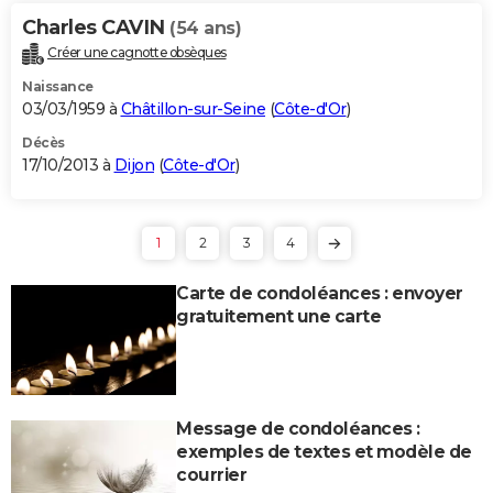
Charles CAVIN
(54 ans)
Créer une cagnotte obsèques
Naissance
03/03/1959 à
Châtillon-sur-Seine
(
Côte-d'Or
)
Décès
17/10/2013 à
Dijon
(
Côte-d'Or
)
1
2
3
4
Carte de condoléances : envoyer
gratuitement une carte
Message de condoléances :
exemples de textes et modèle de
courrier