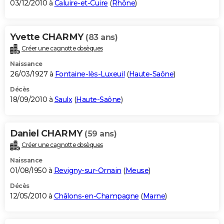
03/12/2010 à
Caluire-et-Cuire
(
Rhône
)
Yvette CHARMY
(83 ans)
Créer une cagnotte obsèques
Naissance
26/03/1927 à
Fontaine-lès-Luxeuil
(
Haute-Saône
)
Décès
18/09/2010 à
Saulx
(
Haute-Saône
)
Daniel CHARMY
(59 ans)
Créer une cagnotte obsèques
Naissance
01/08/1950 à
Revigny-sur-Ornain
(
Meuse
)
Décès
12/05/2010 à
Châlons-en-Champagne
(
Marne
)