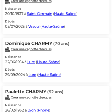
Créer une cagnotte obsèques
City break
Voyage de noces
Climat
Destinations
Voyage nature
Forum
+
PHOTO
Naissance
20/10/1937 à
Saint-Germain
(
Haute-Saône
)
GUIDES D'ACHAT
Décès
03/07/2025 à
Vesoul
(
Haute-Saône
)
BONS PLANS
CARTE DE VOEUX
Dominique CHARMY
(70 ans)
Carte Bonne année
Carte Pâques
Carte de Noël
Carte Saint-Valentin
Carte d'anniversaire
DICTIONNAIRE
Créer une cagnotte obsèques
Biographies
Expressions
Dictionnaire
Citations
Proverbes
PROGRAMME TV
Naissance
22/06/1954 à
Lure
(
Haute-Saône
)
COPAINS D'AVANT
Décès
29/09/2024 à
Lure
(
Haute-Saône
)
Se connecter
Collèges
Universités
Service militaire
S'inscrire
Lycées
Primaires
Entreprises
Avis de recherche
AVIS DE DÉCÈS
FORUM
Paulette CHARMY
(92 ans)
Lifestyle
Sport
Television
Cinema
Bricolage
Culture
Auto
Voyage
Créer une cagnotte obsèques
Naissance
26/02/1932 à
Lyon
(
Rhône
)