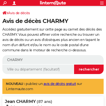
ACTUALITÉS
Connexion
S'inscrire
Avis de décès
Rechercher
Société
Education
Villes
Politique
Faits Divers
Monde
+
SPORT
Avis de décès CHARMY
Football
Cyclisme
Forum
Coupe du monde 2026
Tennis
Rugby
CULTURE
Accédez gratuitement sur cette page au carnet des décès des
TNT
Cinéma
Musique
Programme TV
Streaming
Sorties cinéma
+
CHARMY. Vous pouvez affiner votre recherche ou trouver un
FINANCE
avis de décès ou un avis d'obsèques plus ancien en tapant le
Impôts
Immobilier
Banque
Crédit
Retraite
Epargne
Risques naturels par ville
Assurance
AUTO
nom d'un défunt et/ou le nom ou le code postal d'une
commune dans le moteur de recherche ci-dessous.
Réserver un essai
Berlines
Forum auto
Essais
Citadines
SUV
+
HIGH-TECH
Meilleur smartphone
Ordinateurs
Guide high-tech
Mobiles
Internet
Jeux vidéo
+
BRICOLAGE
Aménagement intérieur
Cuisine
Jardinage
+
Forum
Extérieur
Salle de bains
Rangement
WEEK-END
Escapades
Expositions
Week-end nature
Guides de France
Patrimoine
Musées
+
LIFESTYLE
NOUVEAU :
publiez un
avis de décès gratuit
sur
Linternaute.com
Bien-être
Mode
+
Art de vivre
Loisirs
Modes de vie
SANTE
Jean CHARMY
Guide de la santé
Médicaments
+
Alimentation
Maladies
Sommeil
(87 ans)
VOYAGE