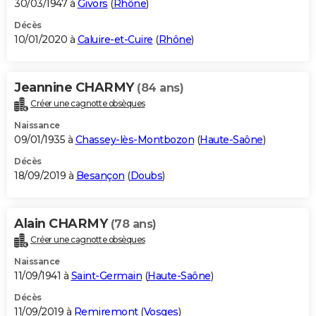
30/03/1947 à
Givors
(
Rhône
)
Décès
10/01/2020 à
Caluire-et-Cuire
(
Rhône
)
Jeannine CHARMY
(84 ans)
Créer une cagnotte obsèques
Naissance
09/01/1935 à
Chassey-lès-Montbozon
(
Haute-Saône
)
Décès
18/09/2019 à
Besançon
(
Doubs
)
Alain CHARMY
(78 ans)
Créer une cagnotte obsèques
Naissance
11/09/1941 à
Saint-Germain
(
Haute-Saône
)
Décès
11/09/2019 à
Remiremont
(
Vosges
)