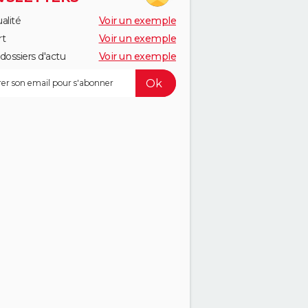
alité
Voir un exemple
rt
Voir un exemple
dossiers d'actu
Voir un exemple