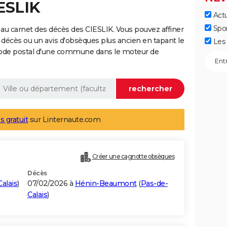
ESLIK
Actu
Spo
au carnet des décès des CIESLIK. Vous pouvez affiner
 décès ou un avis d'obsèques plus ancien en tapant le
Les 
code postal d'une commune dans le moteur de
s gratuit
sur Linternaute.com
Créer une cagnotte obsèques
Décès
alais
)
07/02/2026 à
Hénin-Beaumont
(
Pas-de-
Calais
)