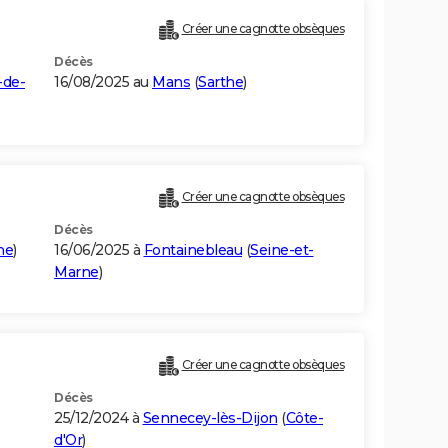
Créer une cagnotte obsèques
Décès
-de-
16/08/2025 au
Mans
(
Sarthe
)
Créer une cagnotte obsèques
Décès
ne
)
16/06/2025 à
Fontainebleau
(
Seine-et-
Marne
)
Créer une cagnotte obsèques
Décès
25/12/2024 à
Sennecey-lès-Dijon
(
Côte-
d'Or
)