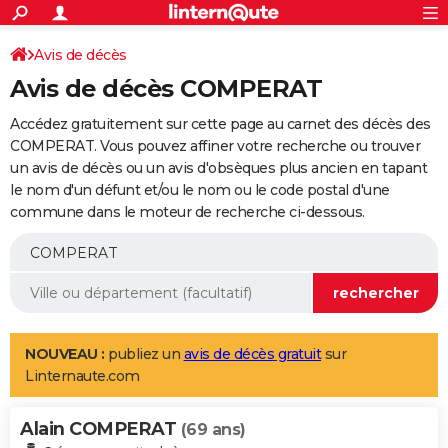
ACTUALITÉS
Connexion
S'inscrire
Avis de décès
Rechercher
Société
Education
Villes
Politique
Faits Divers
Monde
+
SPORT
Avis de décès COMPERAT
Football
Cyclisme
Forum
Coupe du monde 2026
Tennis
Rugby
CULTURE
Accédez gratuitement sur cette page au carnet des décès des
TNT
Cinéma
Musique
Programme TV
Streaming
Sorties cinéma
+
COMPERAT. Vous pouvez affiner votre recherche ou trouver
FINANCE
un avis de décès ou un avis d'obsèques plus ancien en tapant
Impôts
Immobilier
Banque
Crédit
Retraite
Epargne
Risques naturels par ville
Assurance
AUTO
le nom d'un défunt et/ou le nom ou le code postal d'une
commune dans le moteur de recherche ci-dessous.
Réserver un essai
Berlines
Forum auto
Essais
Citadines
SUV
+
HIGH-TECH
Meilleur smartphone
Ordinateurs
Guide high-tech
Mobiles
Internet
Jeux vidéo
+
BRICOLAGE
Aménagement intérieur
Cuisine
Jardinage
+
Forum
Extérieur
Salle de bains
Rangement
WEEK-END
Escapades
Expositions
Week-end nature
Guides de France
Patrimoine
Musées
+
LIFESTYLE
NOUVEAU :
publiez un
avis de décès gratuit
sur
Linternaute.com
Bien-être
Mode
+
Art de vivre
Loisirs
Modes de vie
SANTE
Alain COMPERAT
Guide de la santé
Médicaments
+
Alimentation
Maladies
Sommeil
(69 ans)
VOYAGE