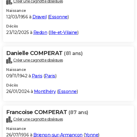
Créer une cagnotte obsèques
City break
Voyage de noces
Climat
Destinations
Voyage nature
Forum
+
PHOTO
Naissance
12/03/1956 à
Draveil
(
Essonne
)
GUIDES D'ACHAT
Décès
23/12/2025 à
Redon
(
Ille-et-Vilaine
)
BONS PLANS
CARTE DE VOEUX
Danielle COMPERAT
(81 ans)
Carte Bonne année
Carte Pâques
Carte de Noël
Carte Saint-Valentin
Carte d'anniversaire
DICTIONNAIRE
Créer une cagnotte obsèques
Biographies
Expressions
Dictionnaire
Citations
Proverbes
PROGRAMME TV
Naissance
09/11/1942 à
Paris
(
Paris
)
COPAINS D'AVANT
Décès
26/01/2024 à
Montlhéry
(
Essonne
)
Se connecter
Collèges
Universités
Service militaire
S'inscrire
Lycées
Primaires
Entreprises
Avis de recherche
AVIS DE DÉCÈS
FORUM
Francoise COMPERAT
(87 ans)
Lifestyle
Sport
Television
Cinema
Bricolage
Culture
Auto
Voyage
Créer une cagnotte obsèques
Naissance
26/07/1936 à
Brienon-sur-Armançon
(
Yonne
)