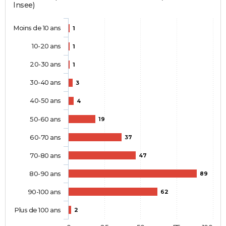
Insee)
Moins de 10 ans
1
10-20 ans
1
20-30 ans
1
30-40 ans
3
40-50 ans
4
50-60 ans
19
60-70 ans
37
70-80 ans
47
80-90 ans
89
90-100 ans
62
Plus de 100 ans
2