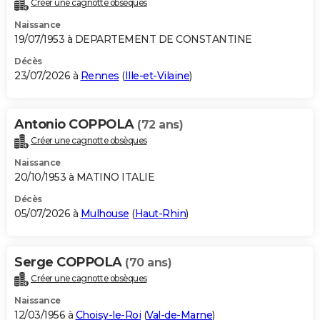
Créer une cagnotte obsèques
City break
Voyage de noces
Climat
Destinations
Voyage nature
Forum
+
PHOTO
Naissance
19/07/1953 à DEPARTEMENT DE CONSTANTINE
GUIDES D'ACHAT
Décès
23/07/2026 à
Rennes
(
Ille-et-Vilaine
)
BONS PLANS
CARTE DE VOEUX
Antonio COPPOLA
(72 ans)
Carte Bonne année
Carte Pâques
Carte de Noël
Carte Saint-Valentin
Carte d'anniversaire
DICTIONNAIRE
Créer une cagnotte obsèques
Biographies
Expressions
Dictionnaire
Citations
Proverbes
PROGRAMME TV
Naissance
20/10/1953 à MATINO ITALIE
COPAINS D'AVANT
Décès
05/07/2026 à
Mulhouse
(
Haut-Rhin
)
Se connecter
Collèges
Universités
Service militaire
S'inscrire
Lycées
Primaires
Entreprises
Avis de recherche
AVIS DE DÉCÈS
FORUM
Serge COPPOLA
(70 ans)
Lifestyle
Sport
Television
Cinema
Bricolage
Culture
Auto
Voyage
Créer une cagnotte obsèques
Naissance
12/03/1956 à
Choisy-le-Roi
(
Val-de-Marne
)