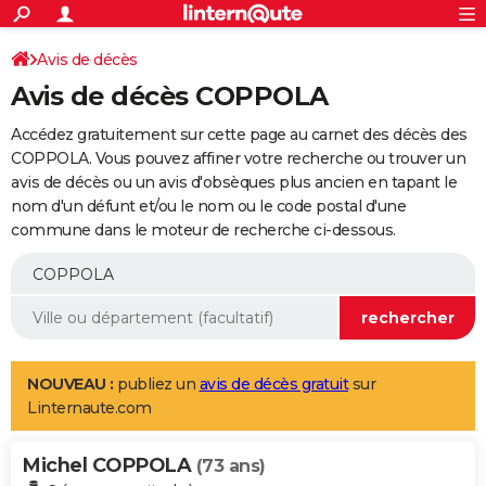
ACTUALITÉS
Connexion
S'inscrire
Avis de décès
Rechercher
Société
Education
Villes
Politique
Faits Divers
Monde
+
SPORT
Avis de décès COPPOLA
Football
Cyclisme
Forum
Coupe du monde 2026
Tennis
Rugby
CULTURE
Accédez gratuitement sur cette page au carnet des décès des
TNT
Cinéma
Musique
Programme TV
Streaming
Sorties cinéma
+
COPPOLA. Vous pouvez affiner votre recherche ou trouver un
FINANCE
avis de décès ou un avis d'obsèques plus ancien en tapant le
Impôts
Immobilier
Banque
Crédit
Retraite
Epargne
Risques naturels par ville
Assurance
AUTO
nom d'un défunt et/ou le nom ou le code postal d'une
commune dans le moteur de recherche ci-dessous.
Réserver un essai
Berlines
Forum auto
Essais
Citadines
SUV
+
HIGH-TECH
Meilleur smartphone
Ordinateurs
Guide high-tech
Mobiles
Internet
Jeux vidéo
+
BRICOLAGE
Aménagement intérieur
Cuisine
Jardinage
+
Forum
Extérieur
Salle de bains
Rangement
WEEK-END
Escapades
Expositions
Week-end nature
Guides de France
Patrimoine
Musées
+
LIFESTYLE
NOUVEAU :
publiez un
avis de décès gratuit
sur
Linternaute.com
Bien-être
Mode
+
Art de vivre
Loisirs
Modes de vie
SANTE
Michel COPPOLA
Guide de la santé
Médicaments
+
Alimentation
Maladies
Sommeil
(73 ans)
VOYAGE