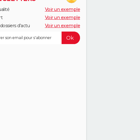
alité
Voir un exemple
rt
Voir un exemple
dossiers d'actu
Voir un exemple