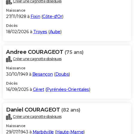
Créer une cagnotte obsèques
City break
Voyage de noces
Climat
Destinations
Voyage nature
Forum
+
PHOTO
Naissance
27/11/1928 à
Fixin
(
Côte-d'Or
)
GUIDES D'ACHAT
Décès
18/02/2026 à
Troyes
(
Aube
)
BONS PLANS
CARTE DE VOEUX
Andree COURAGEOT
(75 ans)
Carte Bonne année
Carte Pâques
Carte de Noël
Carte Saint-Valentin
Carte d'anniversaire
DICTIONNAIRE
Créer une cagnotte obsèques
Biographies
Expressions
Dictionnaire
Citations
Proverbes
PROGRAMME TV
Naissance
30/10/1949 à
Besançon
(
Doubs
)
COPAINS D'AVANT
Décès
16/09/2025 à
Céret
(
Pyrénées-Orientales
)
Se connecter
Collèges
Universités
Service militaire
S'inscrire
Lycées
Primaires
Entreprises
Avis de recherche
AVIS DE DÉCÈS
FORUM
Daniel COURAGEOT
(82 ans)
Lifestyle
Sport
Television
Cinema
Bricolage
Culture
Auto
Voyage
Créer une cagnotte obsèques
Naissance
29/07/1943 à
Marbéville
(
Haute-Marne
)