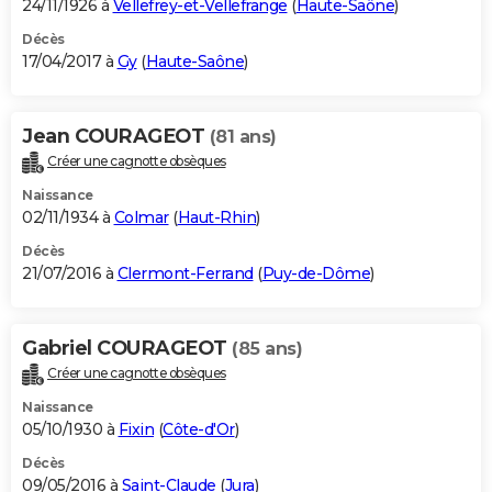
24/11/1926 à
Vellefrey-et-Vellefrange
(
Haute-Saône
)
Décès
17/04/2017 à
Gy
(
Haute-Saône
)
Jean COURAGEOT
(81 ans)
Créer une cagnotte obsèques
Naissance
02/11/1934 à
Colmar
(
Haut-Rhin
)
Décès
21/07/2016 à
Clermont-Ferrand
(
Puy-de-Dôme
)
Gabriel COURAGEOT
(85 ans)
Créer une cagnotte obsèques
Naissance
05/10/1930 à
Fixin
(
Côte-d'Or
)
Décès
09/05/2016 à
Saint-Claude
(
Jura
)