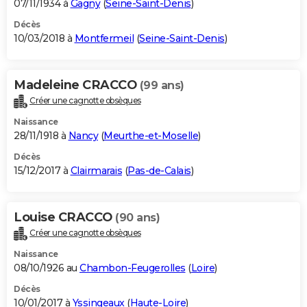
07/11/1934 à
Gagny
(
Seine-Saint-Denis
)
Décès
10/03/2018 à
Montfermeil
(
Seine-Saint-Denis
)
Madeleine CRACCO
(99 ans)
Créer une cagnotte obsèques
Naissance
28/11/1918 à
Nancy
(
Meurthe-et-Moselle
)
Décès
15/12/2017 à
Clairmarais
(
Pas-de-Calais
)
Louise CRACCO
(90 ans)
Créer une cagnotte obsèques
Naissance
08/10/1926 au
Chambon-Feugerolles
(
Loire
)
Décès
10/01/2017 à
Yssingeaux
(
Haute-Loire
)