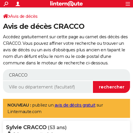
ACTUALITÉS
Connexion
S'inscrire
Avis de décès
Rechercher
Société
Education
Villes
Politique
Faits Divers
Monde
+
SPORT
Avis de décès CRACCO
Football
Cyclisme
Forum
Coupe du monde 2026
Tennis
Rugby
CULTURE
Accédez gratuitement sur cette page au carnet des décès des
TNT
Cinéma
Musique
Programme TV
Streaming
Sorties cinéma
+
CRACCO. Vous pouvez affiner votre recherche ou trouver un
FINANCE
avis de décès ou un avis d'obsèques plus ancien en tapant le
Impôts
Immobilier
Banque
Crédit
Retraite
Epargne
Risques naturels par ville
Assurance
AUTO
nom d'un défunt et/ou le nom ou le code postal d'une
commune dans le moteur de recherche ci-dessous.
Réserver un essai
Berlines
Forum auto
Essais
Citadines
SUV
+
HIGH-TECH
Meilleur smartphone
Ordinateurs
Guide high-tech
Mobiles
Internet
Jeux vidéo
+
BRICOLAGE
Aménagement intérieur
Cuisine
Jardinage
+
Forum
Extérieur
Salle de bains
Rangement
WEEK-END
Escapades
Expositions
Week-end nature
Guides de France
Patrimoine
Musées
+
LIFESTYLE
NOUVEAU :
publiez un
avis de décès gratuit
sur
Linternaute.com
Bien-être
Mode
+
Art de vivre
Loisirs
Modes de vie
SANTE
Sylvie CRACCO
Guide de la santé
Médicaments
+
Alimentation
Maladies
Sommeil
(53 ans)
VOYAGE