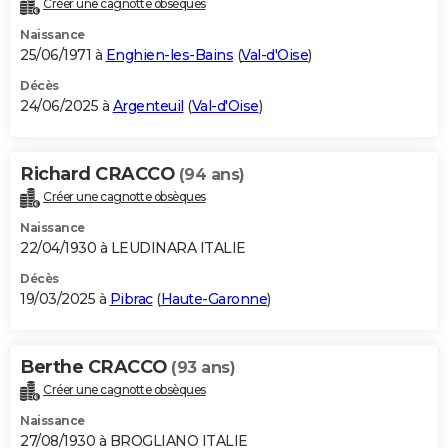
Créer une cagnotte obsèques
City break
Voyage de noces
Climat
Destinations
Voyage nature
Forum
+
PHOTO
Naissance
25/06/1971 à
Enghien-les-Bains
(
Val-d'Oise
)
GUIDES D'ACHAT
Décès
24/06/2025 à
Argenteuil
(
Val-d'Oise
)
BONS PLANS
CARTE DE VOEUX
Richard CRACCO
(94 ans)
Carte Bonne année
Carte Pâques
Carte de Noël
Carte Saint-Valentin
Carte d'anniversaire
DICTIONNAIRE
Créer une cagnotte obsèques
Biographies
Expressions
Dictionnaire
Citations
Proverbes
PROGRAMME TV
Naissance
22/04/1930 à LEUDINARA ITALIE
COPAINS D'AVANT
Décès
19/03/2025 à
Pibrac
(
Haute-Garonne
)
Se connecter
Collèges
Universités
Service militaire
S'inscrire
Lycées
Primaires
Entreprises
Avis de recherche
AVIS DE DÉCÈS
FORUM
Berthe CRACCO
(93 ans)
Lifestyle
Sport
Television
Cinema
Bricolage
Culture
Auto
Voyage
Créer une cagnotte obsèques
Naissance
27/08/1930 à BROGLIANO ITALIE