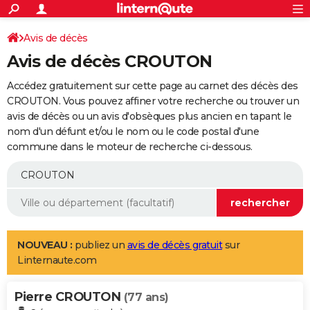
ACTUALITÉS
Connexion
S'inscrire
Avis de décès
Rechercher
Société
Education
Villes
Politique
Faits Divers
Monde
+
SPORT
Avis de décès CROUTON
Football
Cyclisme
Forum
Coupe du monde 2026
Tennis
Rugby
CULTURE
Accédez gratuitement sur cette page au carnet des décès des
TNT
Cinéma
Musique
Programme TV
Streaming
Sorties cinéma
+
CROUTON. Vous pouvez affiner votre recherche ou trouver un
FINANCE
avis de décès ou un avis d'obsèques plus ancien en tapant le
Impôts
Immobilier
Banque
Crédit
Retraite
Epargne
Risques naturels par ville
Assurance
AUTO
nom d'un défunt et/ou le nom ou le code postal d'une
commune dans le moteur de recherche ci-dessous.
Réserver un essai
Berlines
Forum auto
Essais
Citadines
SUV
+
HIGH-TECH
Meilleur smartphone
Ordinateurs
Guide high-tech
Mobiles
Internet
Jeux vidéo
+
BRICOLAGE
Aménagement intérieur
Cuisine
Jardinage
+
Forum
Extérieur
Salle de bains
Rangement
WEEK-END
Escapades
Expositions
Week-end nature
Guides de France
Patrimoine
Musées
+
LIFESTYLE
NOUVEAU :
publiez un
avis de décès gratuit
sur
Linternaute.com
Bien-être
Mode
+
Art de vivre
Loisirs
Modes de vie
SANTE
Pierre CROUTON
Guide de la santé
Médicaments
+
Alimentation
Maladies
Sommeil
(77 ans)
VOYAGE