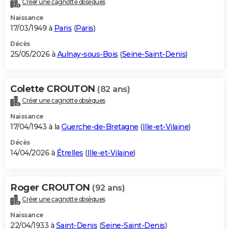
Créer une cagnotte obsèques
City break
Voyage de noces
Climat
Destinations
Voyage nature
Forum
+
PHOTO
Naissance
17/03/1949 à
Paris
(
Paris
)
GUIDES D'ACHAT
Décès
25/05/2026 à
Aulnay-sous-Bois
(
Seine-Saint-Denis
)
BONS PLANS
CARTE DE VOEUX
Colette CROUTON
(82 ans)
Carte Bonne année
Carte Pâques
Carte de Noël
Carte Saint-Valentin
Carte d'anniversaire
DICTIONNAIRE
Créer une cagnotte obsèques
Biographies
Expressions
Dictionnaire
Citations
Proverbes
PROGRAMME TV
Naissance
17/04/1943 à la
Guerche-de-Bretagne
(
Ille-et-Vilaine
)
COPAINS D'AVANT
Décès
14/04/2026 à
Étrelles
(
Ille-et-Vilaine
)
Se connecter
Collèges
Universités
Service militaire
S'inscrire
Lycées
Primaires
Entreprises
Avis de recherche
AVIS DE DÉCÈS
FORUM
Roger CROUTON
(92 ans)
Lifestyle
Sport
Television
Cinema
Bricolage
Culture
Auto
Voyage
Créer une cagnotte obsèques
Naissance
22/04/1933 à
Saint-Denis
(
Seine-Saint-Denis
)