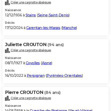
Créer une cagnotte obsèques
Naissance
12/12/1936 à
Stains
(
Seine-Saint-Denis
)
Décès
17/12/2024 à
Carentan-les-Marais
(
Manche
)
Juliette CROUTON
(94 ans)
Créer une cagnotte obsèques
Naissance
08/11/1927 à
Coyolles
(
Aisne
)
Décès
16/10/2022 à
Perpignan
(
Pyrénées-Orientales
)
Pierre CROUTON
(84 ans)
Créer une cagnotte obsèques
Naissance
14/05/1938 à la
Guerche-de-Bretagne
(
Ille-et-Vilaine
)