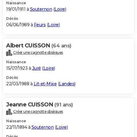
Naissance
19/01/1911 à
Souternon
(
Loire
)
Décès
06/06/1989 à
Feurs
(
Loire
)
Albert CUISSON
(64 ans)
Créer une cagnotte obsèques
Naissance
15/07/1923 à
Juré
(
Loire
)
Décès
22/03/1988 à
Lit-et-Mixe
(
Landes
)
Jeanne CUISSON
(91 ans)
Créer une cagnotte obsèques
Naissance
22/11/1894 à
Souternon
(
Loire
)
Décès