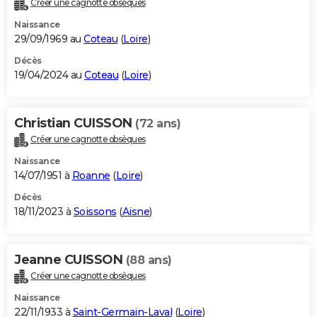
Créer une cagnotte obsèques
City break
Voyage de noces
Climat
Destinations
Voyage nature
Forum
+
PHOTO
Naissance
29/09/1969 au
Coteau
(
Loire
)
GUIDES D'ACHAT
Décès
19/04/2024 au
Coteau
(
Loire
)
BONS PLANS
CARTE DE VOEUX
Christian CUISSON
(72 ans)
Carte Bonne année
Carte Pâques
Carte de Noël
Carte Saint-Valentin
Carte d'anniversaire
DICTIONNAIRE
Créer une cagnotte obsèques
Biographies
Expressions
Dictionnaire
Citations
Proverbes
PROGRAMME TV
Naissance
14/07/1951 à
Roanne
(
Loire
)
COPAINS D'AVANT
Décès
18/11/2023 à
Soissons
(
Aisne
)
Se connecter
Collèges
Universités
Service militaire
S'inscrire
Lycées
Primaires
Entreprises
Avis de recherche
AVIS DE DÉCÈS
FORUM
Jeanne CUISSON
(88 ans)
Lifestyle
Sport
Television
Cinema
Bricolage
Culture
Auto
Voyage
Créer une cagnotte obsèques
Naissance
22/11/1933 à
Saint-Germain-Laval
(
Loire
)