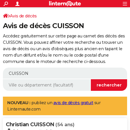
ACTUALITÉS
Connexion
S'inscrire
Avis de décès
Rechercher
Société
Education
Villes
Politique
Faits Divers
Monde
+
SPORT
Avis de décès CUISSON
Football
Cyclisme
Forum
Coupe du monde 2026
Tennis
Rugby
CULTURE
Accédez gratuitement sur cette page au carnet des décès des
TNT
Cinéma
Musique
Programme TV
Streaming
Sorties cinéma
+
CUISSON. Vous pouvez affiner votre recherche ou trouver un
FINANCE
avis de décès ou un avis d'obsèques plus ancien en tapant le
Impôts
Immobilier
Banque
Crédit
Retraite
Epargne
Risques naturels par ville
Assurance
AUTO
nom d'un défunt et/ou le nom ou le code postal d'une
commune dans le moteur de recherche ci-dessous.
Réserver un essai
Berlines
Forum auto
Essais
Citadines
SUV
+
HIGH-TECH
Meilleur smartphone
Ordinateurs
Guide high-tech
Mobiles
Internet
Jeux vidéo
+
BRICOLAGE
Aménagement intérieur
Cuisine
Jardinage
+
Forum
Extérieur
Salle de bains
Rangement
WEEK-END
Escapades
Expositions
Week-end nature
Guides de France
Patrimoine
Musées
+
LIFESTYLE
NOUVEAU :
publiez un
avis de décès gratuit
sur
Linternaute.com
Bien-être
Mode
+
Art de vivre
Loisirs
Modes de vie
SANTE
Christian CUISSON
Guide de la santé
Médicaments
+
Alimentation
Maladies
Sommeil
(54 ans)
VOYAGE