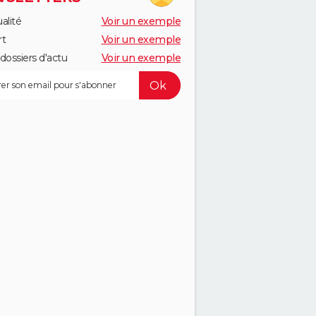
alité
Voir un exemple
rt
Voir un exemple
dossiers d'actu
Voir un exemple