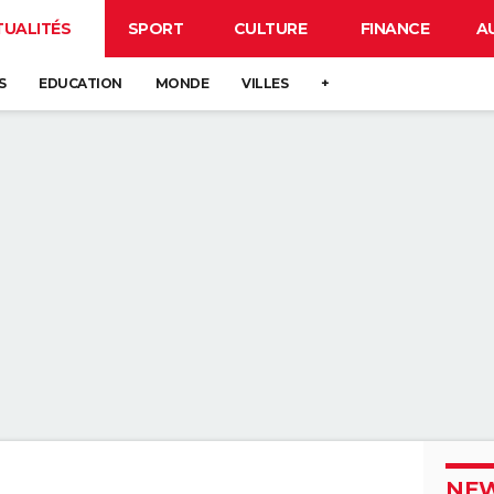
TUALITÉS
SPORT
CULTURE
FINANCE
A
S
EDUCATION
MONDE
VILLES
+
NEW