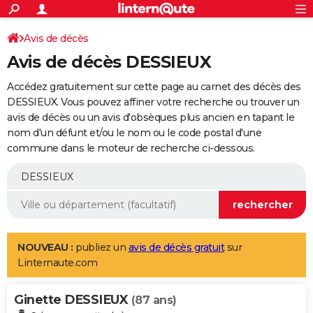
ACTUALITÉS
Connexion
S'inscrire
Avis de décès
Rechercher
Société
Education
Villes
Politique
Faits Divers
Monde
+
SPORT
Avis de décès DESSIEUX
Football
Cyclisme
Forum
Coupe du monde 2026
Tennis
Rugby
CULTURE
Accédez gratuitement sur cette page au carnet des décès des
TNT
Cinéma
Musique
Programme TV
Streaming
Sorties cinéma
+
DESSIEUX. Vous pouvez affiner votre recherche ou trouver un
FINANCE
avis de décès ou un avis d'obsèques plus ancien en tapant le
Impôts
Immobilier
Banque
Crédit
Retraite
Epargne
Risques naturels par ville
Assurance
AUTO
nom d'un défunt et/ou le nom ou le code postal d'une
commune dans le moteur de recherche ci-dessous.
Réserver un essai
Berlines
Forum auto
Essais
Citadines
SUV
+
HIGH-TECH
Meilleur smartphone
Ordinateurs
Guide high-tech
Mobiles
Internet
Jeux vidéo
+
BRICOLAGE
Aménagement intérieur
Cuisine
Jardinage
+
Forum
Extérieur
Salle de bains
Rangement
WEEK-END
Escapades
Expositions
Week-end nature
Guides de France
Patrimoine
Musées
+
LIFESTYLE
NOUVEAU :
publiez un
avis de décès gratuit
sur
Linternaute.com
Bien-être
Mode
+
Art de vivre
Loisirs
Modes de vie
SANTE
Ginette DESSIEUX
Guide de la santé
Médicaments
+
Alimentation
Maladies
Sommeil
(87 ans)
VOYAGE