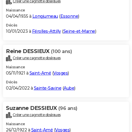
Créer une cagnotte obsèques
City break
Voyage de noces
Climat
Destinations
Voyage nature
Forum
+
PHOTO
Naissance
04/04/1935 à
Longjumeau
(
Essonne
)
GUIDES D'ACHAT
Décès
10/01/2023 à
Férolles-Attilly
(
Seine-et-Marne
)
BONS PLANS
CARTE DE VOEUX
Reine DESSIEUX
(100 ans)
Carte Bonne année
Carte Pâques
Carte de Noël
Carte Saint-Valentin
Carte d'anniversaire
DICTIONNAIRE
Créer une cagnotte obsèques
Biographies
Expressions
Dictionnaire
Citations
Proverbes
PROGRAMME TV
Naissance
05/11/1921 à
Saint-Amé
(
Vosges
)
COPAINS D'AVANT
Décès
02/04/2022 à
Sainte-Savine
(
Aube
)
Se connecter
Collèges
Universités
Service militaire
S'inscrire
Lycées
Primaires
Entreprises
Avis de recherche
AVIS DE DÉCÈS
FORUM
Suzanne DESSIEUX
(96 ans)
Lifestyle
Sport
Television
Cinema
Bricolage
Culture
Auto
Voyage
Créer une cagnotte obsèques
Naissance
26/12/1922 à
Saint-Amé
(
Vosges
)