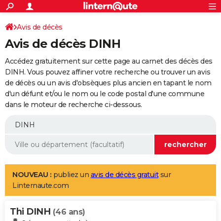
ACTUALITÉS
Connexion
S'inscrire
Avis de décès
Rechercher
Société
Education
Villes
Politique
Faits Divers
Monde
+
SPORT
Avis de décès DINH
Football
Cyclisme
Forum
Coupe du monde 2026
Tennis
Rugby
CULTURE
Accédez gratuitement sur cette page au carnet des décès des
TNT
Cinéma
Musique
Programme TV
Streaming
Sorties cinéma
+
DINH. Vous pouvez affiner votre recherche ou trouver un avis
FINANCE
de décès ou un avis d'obsèques plus ancien en tapant le nom
Impôts
Immobilier
Banque
Crédit
Retraite
Epargne
Risques naturels par ville
Assurance
AUTO
d'un défunt et/ou le nom ou le code postal d'une commune
dans le moteur de recherche ci-dessous.
Réserver un essai
Berlines
Forum auto
Essais
Citadines
SUV
+
HIGH-TECH
Meilleur smartphone
Ordinateurs
Guide high-tech
Mobiles
Internet
Jeux vidéo
+
BRICOLAGE
Aménagement intérieur
Cuisine
Jardinage
+
Forum
Extérieur
Salle de bains
Rangement
WEEK-END
Escapades
Expositions
Week-end nature
Guides de France
Patrimoine
Musées
+
LIFESTYLE
NOUVEAU :
publiez un
avis de décès gratuit
sur
Linternaute.com
Bien-être
Mode
+
Art de vivre
Loisirs
Modes de vie
SANTE
Thi DINH
Guide de la santé
Médicaments
+
Alimentation
Maladies
Sommeil
(46 ans)
VOYAGE