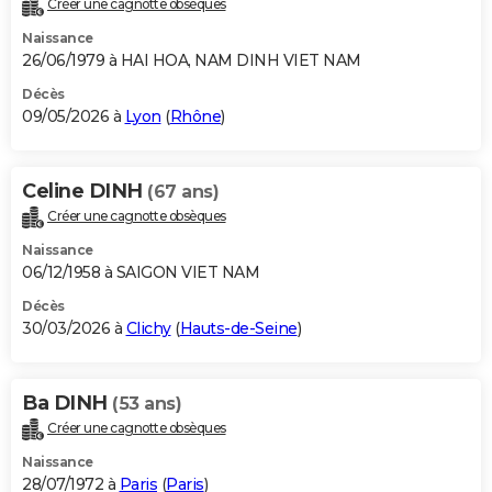
Créer une cagnotte obsèques
City break
Voyage de noces
Climat
Destinations
Voyage nature
Forum
+
PHOTO
Naissance
26/06/1979 à HAI HOA, NAM DINH VIET NAM
GUIDES D'ACHAT
Décès
09/05/2026 à
Lyon
(
Rhône
)
BONS PLANS
CARTE DE VOEUX
Celine DINH
(67 ans)
Carte Bonne année
Carte Pâques
Carte de Noël
Carte Saint-Valentin
Carte d'anniversaire
DICTIONNAIRE
Créer une cagnotte obsèques
Biographies
Expressions
Dictionnaire
Citations
Proverbes
PROGRAMME TV
Naissance
06/12/1958 à SAIGON VIET NAM
COPAINS D'AVANT
Décès
30/03/2026 à
Clichy
(
Hauts-de-Seine
)
Se connecter
Collèges
Universités
Service militaire
S'inscrire
Lycées
Primaires
Entreprises
Avis de recherche
AVIS DE DÉCÈS
FORUM
Ba DINH
(53 ans)
Lifestyle
Sport
Television
Cinema
Bricolage
Culture
Auto
Voyage
Créer une cagnotte obsèques
Naissance
28/07/1972 à
Paris
(
Paris
)