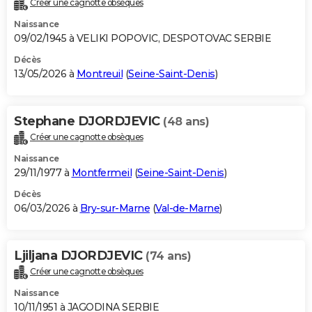
Créer une cagnotte obsèques
City break
Voyage de noces
Climat
Destinations
Voyage nature
Forum
+
PHOTO
Naissance
09/02/1945 à VELIKI POPOVIC, DESPOTOVAC SERBIE
GUIDES D'ACHAT
Décès
13/05/2026 à
Montreuil
(
Seine-Saint-Denis
)
BONS PLANS
CARTE DE VOEUX
Stephane DJORDJEVIC
(48 ans)
Carte Bonne année
Carte Pâques
Carte de Noël
Carte Saint-Valentin
Carte d'anniversaire
DICTIONNAIRE
Créer une cagnotte obsèques
Biographies
Expressions
Dictionnaire
Citations
Proverbes
PROGRAMME TV
Naissance
29/11/1977 à
Montfermeil
(
Seine-Saint-Denis
)
COPAINS D'AVANT
Décès
06/03/2026 à
Bry-sur-Marne
(
Val-de-Marne
)
Se connecter
Collèges
Universités
Service militaire
S'inscrire
Lycées
Primaires
Entreprises
Avis de recherche
AVIS DE DÉCÈS
FORUM
Ljiljana DJORDJEVIC
(74 ans)
Lifestyle
Sport
Television
Cinema
Bricolage
Culture
Auto
Voyage
Créer une cagnotte obsèques
Naissance
10/11/1951 à JAGODINA SERBIE