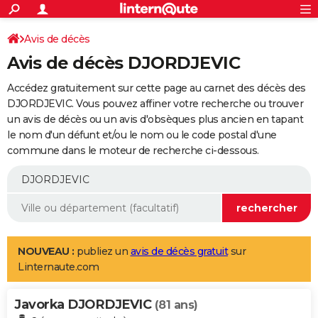
ACTUALITÉS
Connexion
S'inscrire
Avis de décès
Rechercher
Société
Education
Villes
Politique
Faits Divers
Monde
+
SPORT
Avis de décès DJORDJEVIC
Football
Cyclisme
Forum
Coupe du monde 2026
Tennis
Rugby
CULTURE
Accédez gratuitement sur cette page au carnet des décès des
TNT
Cinéma
Musique
Programme TV
Streaming
Sorties cinéma
+
DJORDJEVIC. Vous pouvez affiner votre recherche ou trouver
FINANCE
un avis de décès ou un avis d'obsèques plus ancien en tapant
Impôts
Immobilier
Banque
Crédit
Retraite
Epargne
Risques naturels par ville
Assurance
AUTO
le nom d'un défunt et/ou le nom ou le code postal d'une
commune dans le moteur de recherche ci-dessous.
Réserver un essai
Berlines
Forum auto
Essais
Citadines
SUV
+
HIGH-TECH
Meilleur smartphone
Ordinateurs
Guide high-tech
Mobiles
Internet
Jeux vidéo
+
BRICOLAGE
Aménagement intérieur
Cuisine
Jardinage
+
Forum
Extérieur
Salle de bains
Rangement
WEEK-END
Escapades
Expositions
Week-end nature
Guides de France
Patrimoine
Musées
+
LIFESTYLE
NOUVEAU :
publiez un
avis de décès gratuit
sur
Linternaute.com
Bien-être
Mode
+
Art de vivre
Loisirs
Modes de vie
SANTE
Javorka DJORDJEVIC
Guide de la santé
Médicaments
+
Alimentation
Maladies
Sommeil
(81 ans)
VOYAGE