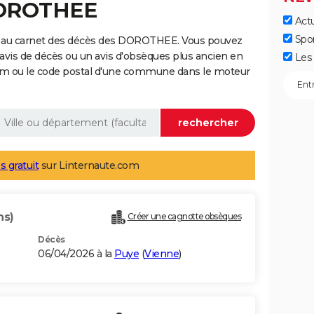
DOROTHEE
Actu
Spo
e au carnet des décès des DOROTHEE. Vous pouvez
 avis de décès ou un avis d'obsèques plus ancien en
Les 
nom ou le code postal d'une commune dans le moteur
s gratuit
sur Linternaute.com
ns)
Créer une cagnotte obsèques
Décès
06/04/2026 à la
Puye
(
Vienne
)