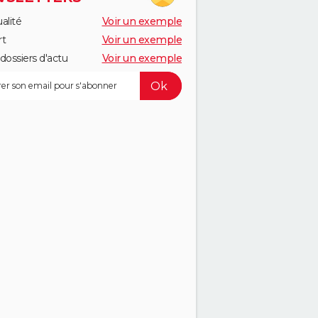
alité
Voir un exemple
rt
Voir un exemple
dossiers d'actu
Voir un exemple