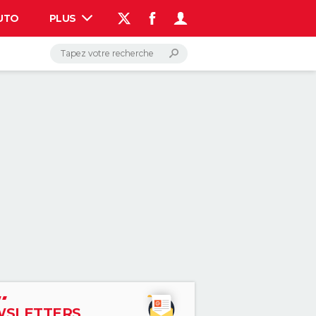
UTO
PLUS
AUTO
HIGH-TECH
BRICOLAGE
WEEK-END
LIFESTYLE
SANTE
VOYAGE
PHOTO
GUIDES D'ACHAT
BONS PLANS
CARTE DE VOEUX
DICTIONNAIRE
PROGRAMME TV
COPAINS D'AVANT
AVIS DE DÉCÈS
FORUM
Connexion
S'inscrire
Rechercher
SLETTERS