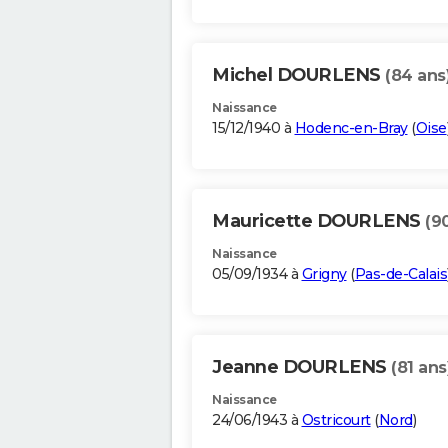
Michel DOURLENS
(84 ans
Naissance
15/12/1940 à
Hodenc-en-Bray
(
Oise
Mauricette DOURLENS
(9
Naissance
05/09/1934 à
Grigny
(
Pas-de-Calais
Jeanne DOURLENS
(81 ans
Naissance
24/06/1943 à
Ostricourt
(
Nord
)