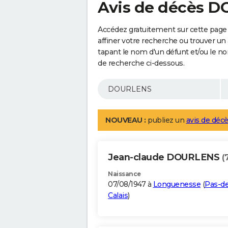
Avis de décès 
Accédez gratuitement sur cette pag
affiner votre recherche ou trouver un
tapant le nom d'un défunt et/ou le 
de recherche ci-dessous.
NOUVEAU :
publiez un
avis de décè
Jean-claude DOURLENS
(
Naissance
07/08/1947 à
Longuenesse
(
Pas-de
Calais
)