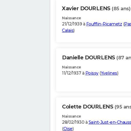
Xavier DOURLENS
(85 ans)
Naissance
21/12/1939 à
Foufflin-Ricametz
(
Pas
Calais
)
Danielle DOURLENS
(87 an
Naissance
11/12/1937 à
Poissy
(
Yvelines
)
Colette DOURLENS
(95 ans
Naissance
28/02/1930 à
Saint-Just-en-Chaus
(
Oise
)