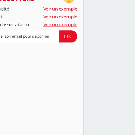
alité
Voir un exemple
rt
Voir un exemple
dossiers d'actu
Voir un exemple