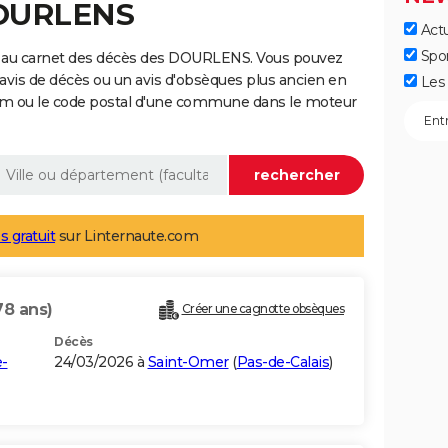
DOURLENS
Actu
Spo
e au carnet des décès des DOURLENS. Vous pouvez
 avis de décès ou un avis d'obsèques plus ancien en
Les 
nom ou le code postal d'une commune dans le moteur
s gratuit
sur Linternaute.com
78 ans)
Créer une cagnotte obsèques
Décès
-
24/03/2026 à
Saint-Omer
(
Pas-de-Calais
)