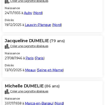
Créer une cagnotte obsèques
City break
Voyage de noces
Climat
Destinations
Voyage nature
Forum
+
PHOTO
Naissance
24/11/1935 à
Auby
(
Nord
)
GUIDES D'ACHAT
Décès
19/12/2025 à
Lauwin-Planque
(
Nord
)
BONS PLANS
CARTE DE VOEUX
Jacqueline DUMELIE
(79 ans)
Carte Bonne année
Carte Pâques
Carte de Noël
Carte Saint-Valentin
Carte d'anniversaire
DICTIONNAIRE
Créer une cagnotte obsèques
Biographies
Expressions
Dictionnaire
Citations
Proverbes
PROGRAMME TV
Naissance
27/08/1946 à
Paris
(
Paris
)
COPAINS D'AVANT
Décès
13/10/2025 à
Meaux
(
Seine-et-Marne
)
Se connecter
Collèges
Universités
Service militaire
S'inscrire
Lycées
Primaires
Entreprises
Avis de recherche
AVIS DE DÉCÈS
FORUM
Michelle DUMELIE
(86 ans)
Lifestyle
Sport
Television
Cinema
Bricolage
Culture
Auto
Voyage
Créer une cagnotte obsèques
Naissance
31/07/1938 à
Marcq-en-Barœul
(
Nord
)