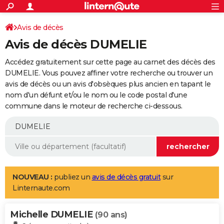
ACTUALITÉS
Connexion
S'inscrire
Avis de décès
Rechercher
Société
Education
Villes
Politique
Faits Divers
Monde
+
SPORT
Avis de décès DUMELIE
Football
Cyclisme
Forum
Coupe du monde 2026
Tennis
Rugby
CULTURE
Accédez gratuitement sur cette page au carnet des décès des
TNT
Cinéma
Musique
Programme TV
Streaming
Sorties cinéma
+
DUMELIE. Vous pouvez affiner votre recherche ou trouver un
FINANCE
avis de décès ou un avis d'obsèques plus ancien en tapant le
Impôts
Immobilier
Banque
Crédit
Retraite
Epargne
Risques naturels par ville
Assurance
AUTO
nom d'un défunt et/ou le nom ou le code postal d'une
commune dans le moteur de recherche ci-dessous.
Réserver un essai
Berlines
Forum auto
Essais
Citadines
SUV
+
HIGH-TECH
Meilleur smartphone
Ordinateurs
Guide high-tech
Mobiles
Internet
Jeux vidéo
+
BRICOLAGE
Aménagement intérieur
Cuisine
Jardinage
+
Forum
Extérieur
Salle de bains
Rangement
WEEK-END
Escapades
Expositions
Week-end nature
Guides de France
Patrimoine
Musées
+
LIFESTYLE
NOUVEAU :
publiez un
avis de décès gratuit
sur
Linternaute.com
Bien-être
Mode
+
Art de vivre
Loisirs
Modes de vie
SANTE
Michelle DUMELIE
Guide de la santé
Médicaments
+
Alimentation
Maladies
Sommeil
(90 ans)
VOYAGE